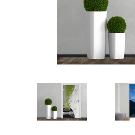
Türbeschriftung
Gewerbe Wandtattoo
Fotofolien für Glas
Extras anzeigen
Folie
Folienmuster
Gutscheine
Zubehör
Ideen anzeigen
Gestaltungsideen
Kundenbilder