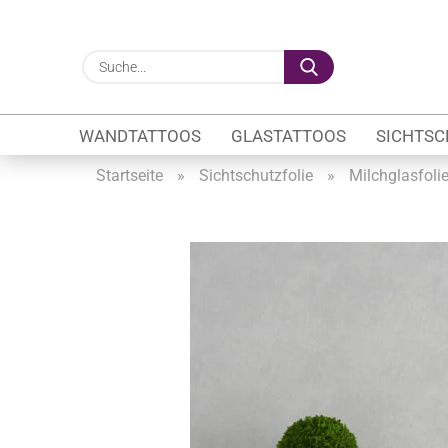
Suche...
WANDTATTOOS
GLASTATTOOS
SICHTSC
Startseite
»
Sichtschutzfolie
»
Milchglasfoli
Gewerbe anzeigen
Firmenlogo
Fahrzeugwerbung
Schaufensterbeschrif
Öffnungszeiten
Sichtschutzfolien Ge
Glasbeschriftung
Glasmotive
Durchlaufschutz