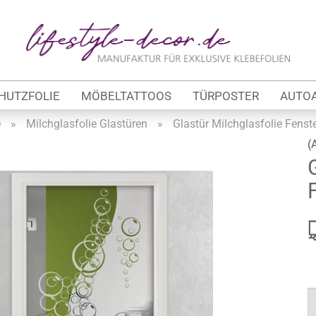
Lieferland
E
HUTZFOLIE
MÖBELTATTOOS
TÜRPOSTER
AUTO
P
e
»
Milchglasfolie Glastüren
»
Glastür Milchglasfolie Fenst
(
Kon
tung
Pas
werbe