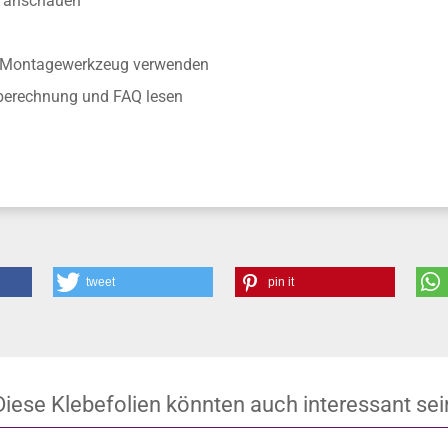
anschauen
r Montagewerkzeug verwenden
nberechnung und FAQ lesen
tweet
pin it