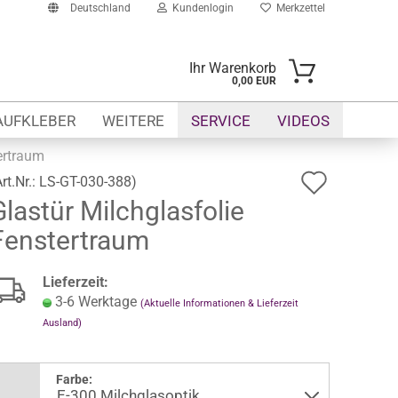
Deutschland
Kundenlogin
Merkzettel
Ihr Warenkorb
0,00 EUR
-Mail
AUFKLEBER
WEITERE
SERVICE
VIDEOS
asswort
ertraum
Auf
Art.Nr.:
LS-GT-030-388
)
Glastür Milchglasfolie
den
Fenstertraum
Merkze
to erstellen
swort vergessen?
Lieferzeit:
3-6 Werktage
(Aktuelle Informationen & Lieferzeit
Ausland)
Farbe: