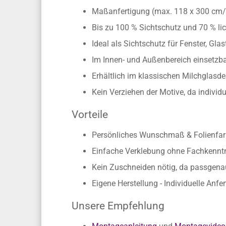
Konturgeschnitten - ohne transparen
Dort, wo Motiv und/oder Text ausgesch
Maßanfertigung (max. 118 x 300 cm
Bis zu 100 % Sichtschutz und 70 % lic
Ideal als Sichtschutz für Fenster, Gl
Im Innen- und Außenbereich einsetzbar
Erhältlich im klassischen Milchglasd
Kein Verziehen der Motive, da individ
Vorteile
Persönliches Wunschmaß & Folienfarb
Einfache Verklebung ohne Fachkennt
Kein Zuschneiden nötig, da passgen
Eigene Herstellung - Individuelle Anfe