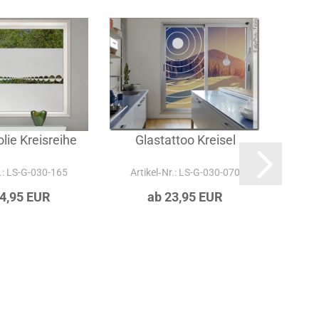
n
lie Kreisreihe
Glastattoo Kreisel
Fens
r.: LS-G-030-165
Artikel‑Nr.: LS-G-030-070
Art
24,95 EUR
ab 23,95 EUR