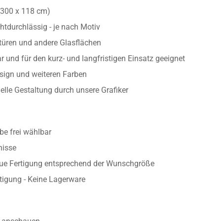
ten Rand und ohne Hintergrund
nitten sind, bleibt die Glasfläche sichtbar
/300 x 118 cm)
htdurchlässig - je nach Motiv
astüren und andere Glasflächen
 und für den kurz- und langfristigen Einsatz geeignet
esign und weiteren Farben
uelle Gestaltung durch unsere Grafiker
e frei wählbar
nisse
aue Fertigung entsprechend der Wunschgröße
rtigung - Keine Lagerware