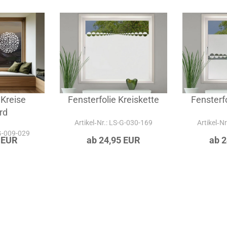
Diese Klebefolien könnten auch interessant sei
 Kreise
Fensterfolie Kreiskette
Fensterfo
rd
Artikel‑Nr.: LS-G-030-169
Artikel‑N
-G-009-029
 EUR
ab 24,95 EUR
ab 