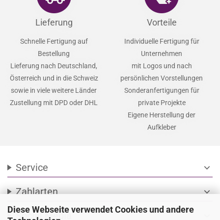
Lieferung
Vorteile
Schnelle Fertigung auf
Individuelle Fertigung für
Bestellung
Unternehmen
Lieferung nach Deutschland,
mit Logos und nach
Österreich und in die Schweiz
persönlichen Vorstellungen
sowie in viele weitere Länder
Sonderanfertigungen für
Zustellung mit DPD oder DHL
private Projekte
Eigene Herstellung der
Aufkleber
Service
expand_more
Zahlarten
expand_more
Diese Webseite verwendet Cookies und andere
Social Media
expand_more