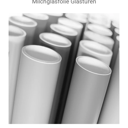
Milchglasfolie Glastüren