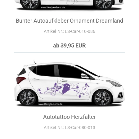
Bunter Autoaufkleber Ornament Dreamland
Artikel‑Nr.: LS-Car-010-086
ab 39,95 EUR
Autotattoo Herzfalter
Artikel‑Nr.: LS-Car-080-013