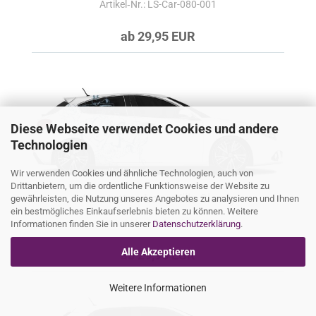
Artikel‑Nr.: LS-Car-080-001
ab 29,95 EUR
Diese Webseite verwendet Cookies und andere
Technologien
Wir verwenden Cookies und ähnliche Technologien, auch von
Drittanbietern, um die ordentliche Funktionsweise der Website zu
Autotattoo Love Kills Slowly
gewährleisten, die Nutzung unseres Angebotes zu analysieren und Ihnen
ein bestmögliches Einkaufserlebnis bieten zu können. Weitere
Artikel‑Nr.: LS-Car-080-011
Informationen finden Sie in unserer
Datenschutzerklärung
.
Alle Akzeptieren
ab 29,95 EUR
Weitere Informationen