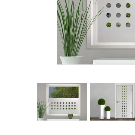
Türbeschriftung
Gewerbe Wandtattoo
Fotofolien für Glas
Extras anzeigen
Folie
Folienmuster
Gutscheine
Zubehör
Ideen anzeigen
Gestaltungsideen
Kundenbilder