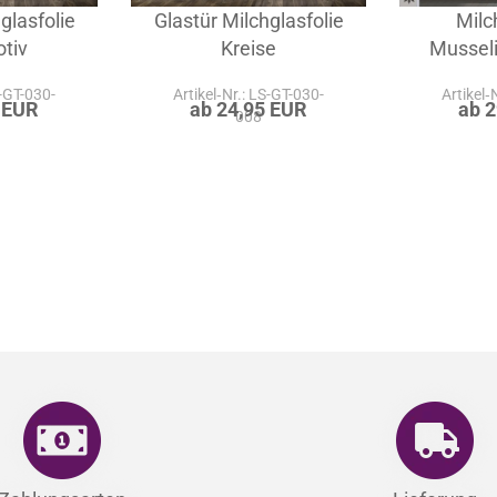
glasfolie
Glastür Milchglasfolie
Milc
tiv
Kreise
Mussel
S-GT-030-
Artikel‑Nr.: LS-GT-030-
Artikel‑
 EUR
ab 24,95 EUR
ab 
008