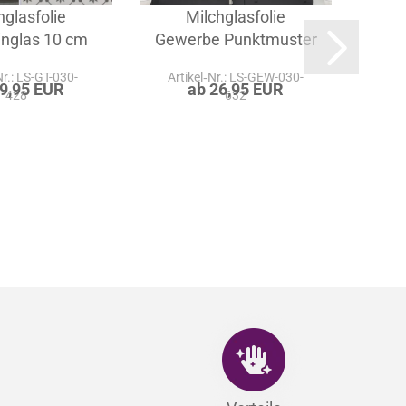
hglasfolie
Milchglasfolie
Glas
inglas 10 cm
Gewerbe Punktmuster
Nr.: LS-GT-030-
Artikel‑Nr.: LS-GEW-030-
Ar
29,95 EUR
ab 26,95 EUR
428
632