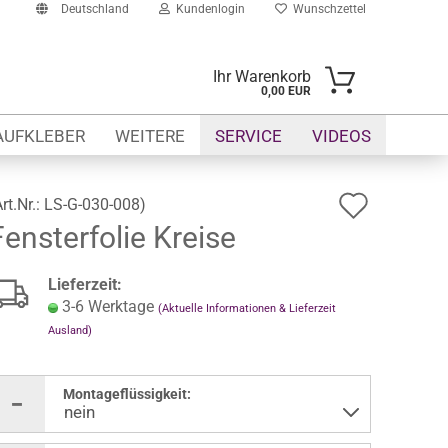
Deutschland
Kundenlogin
Wunschzettel
Ihr Warenkorb
0,00 EUR
il
AUFKLEBER
WEITERE
SERVICE
VIDEOS
swort
Auf
Art.Nr.:
LS-G-030-008
)
Fensterfolie Kreise
den
Wunsch
erstellen
Lieferzeit:
ort vergessen?
3-6 Werktage
(Aktuelle Informationen & Lieferzeit
Ausland)
Montageflüssigkeit: