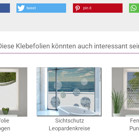
tweet
pin it
Diese Klebefolien könnten auch interessant sei
olie
Sichtschutz
Fen
ogen
Leopardenkreise
Pun