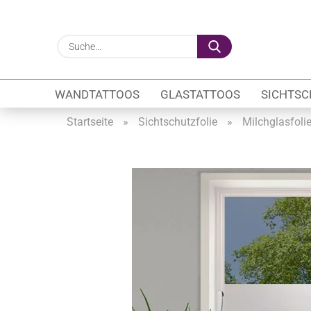
Suche...
WANDTATTOOS
GLASTATTOOS
SICHTSC
Startseite
»
Sichtschutzfolie
»
Milchglasfoli
Gewerbe anzeigen
Firmenlogo
Fahrzeugwerbung
Schaufensterbeschrif
Öffnungszeiten
Sichtschutzfolien Ge
Glasbeschriftung
Glasmotive
Durchlaufschutz