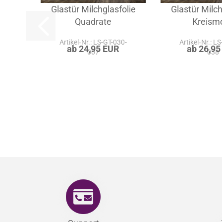
Glastür Milchglasfolie
Glastür Milch
Quadrate
Kreismo
Artikel‑Nr.: LS-GT-030-
Artikel‑Nr.: L
ab 24,95 EUR
ab 26,95
007
038