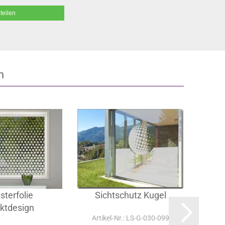
teilen
n
sterfolie
Sichtschutz Kugel
Gl
ktdesign
Artikel‑Nr.: LS-G-030-099
Art