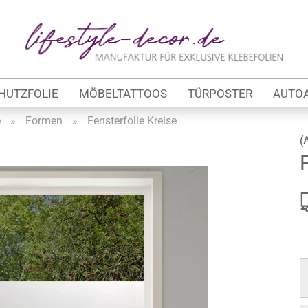
Lieferland
E-Ma
HUTZFOLIE
MÖBELTATTOOS
TÜRPOSTER
AUTO
Pas
e
»
Formen
»
Fensterfolie Kreise
(
Konto 
tung
Passw
werbe