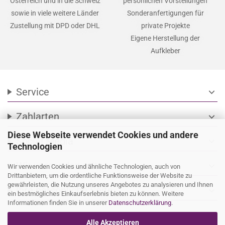
Österreich und in die Schweiz
persönlichen Vorstellungen
sowie in viele weitere Länder
Sonderanfertigungen für
Zustellung mit DPD oder DHL
private Projekte
Eigene Herstellung der
Aufkleber
Service
expand_more
Zahlarten
expand_more
Diese Webseite verwendet Cookies und andere
Social Media
expand_more
Technologien
Wir versenden mit
expand_more
Wir verwenden Cookies und ähnliche Technologien, auch von
Drittanbietern, um die ordentliche Funktionsweise der Website zu
gewährleisten, die Nutzung unseres Angebotes zu analysieren und Ihnen
Ihre persönliche Seite
expand_more
ein bestmögliches Einkaufserlebnis bieten zu können. Weitere
Informationen finden Sie in unserer
Datenschutzerklärung
.
Alle Akzeptieren