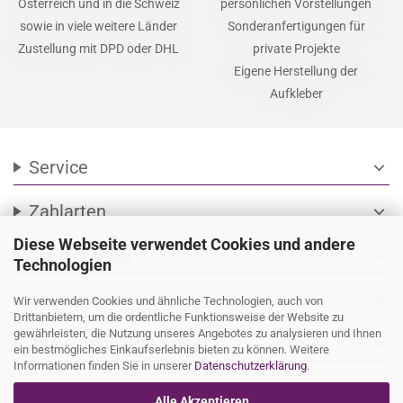
Österreich und in die Schweiz
persönlichen Vorstellungen
sowie in viele weitere Länder
Sonderanfertigungen für
Zustellung mit DPD oder DHL
private Projekte
Eigene Herstellung der
Aufkleber
Service
expand_more
Zahlarten
expand_more
Diese Webseite verwendet Cookies und andere
Social Media
expand_more
Technologien
Wir versenden mit
expand_more
Wir verwenden Cookies und ähnliche Technologien, auch von
Drittanbietern, um die ordentliche Funktionsweise der Website zu
gewährleisten, die Nutzung unseres Angebotes zu analysieren und Ihnen
Ihre persönliche Seite
expand_more
ein bestmögliches Einkaufserlebnis bieten zu können. Weitere
Informationen finden Sie in unserer
Datenschutzerklärung
.
Alle Akzeptieren