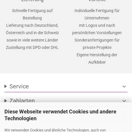
Schnelle Fertigung auf
Individuelle Fertigung für
Bestellung
Unternehmen
Lieferung nach Deutschland,
mit Logos und nach
Österreich und in die Schweiz
persönlichen Vorstellungen
sowie in viele weitere Länder
Sonderanfertigungen für
Zustellung mit DPD oder DHL
private Projekte
Eigene Herstellung der
Aufkleber
Service
expand_more
Zahlarten
expand_more
Diese Webseite verwendet Cookies und andere
Social Media
expand_more
Technologien
Wir versenden mit
expand_more
Wir verwenden Cookies und ähnliche Technologien, auch von