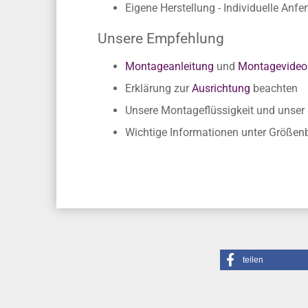
Einfache Verklebung ohne Fachkennt
Kein Zuschneiden nötig, da passgen
Eigene Herstellung - Individuelle Anfe
Unsere Empfehlung
Montageanleitung
und
Montagevideo
Erklärung zur
Ausrichtung
beachten
Unsere Montageflüssigkeit und unse
Wichtige Informationen unter Größe
teilen