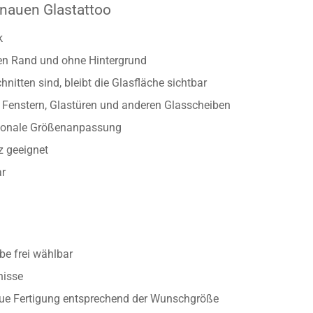
k und wird sicher auch auf diesem Wege Ihren Schlaf positiv be
folie mit Traumfänger und Feder verzaubert ihre Betrachter.
nauen Glastattoo
k
ten Rand und ohne Hintergrund
nitten sind, bleibt die Glasfläche sichtbar
Fenstern, Glastüren und anderen Glasscheiben
rtionale Größenanpassung
z geeignet
ar
e frei wählbar