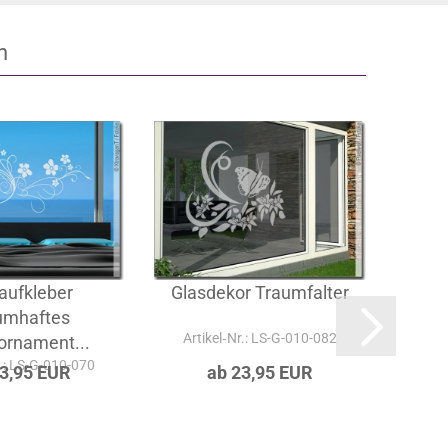
n
aufkleber
Glasdekor Traumfalter
Gla
umhaftes
Artikel‑Nr.: LS-G-010-082
ornament...
Art
r.: LS-G-010-070
23,95 EUR
ab 23,95 EUR