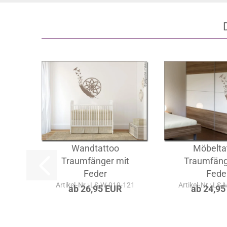
Wandtattoo
Möbelta
Traumfänger mit
Traumfäng
Feder
Fede
Artikel‑Nr.: LS-W-010-121
Artikel‑Nr.: LS
ab 26,95 EUR
ab 24,95