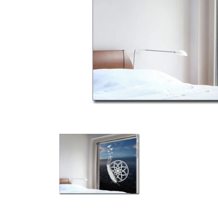
Türbeschriftung
Gewerbe Wandtattoo
Fotofolien für Glas
Extras anzeigen
Folie
Folienmuster
Gutscheine
Zubehör
Ideen anzeigen
Gestaltungsideen
Kundenbilder