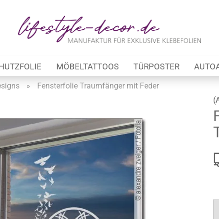
Lieferland
E
HUTZFOLIE
MÖBELTATTOOS
TÜRPOSTER
AUTO
P
signs
»
Fensterfolie Traumfänger mit Feder
(
Kon
tung
Pas
werbe