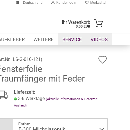
Deutschland
Kundenlogin
Merkzettel
Ihr Warenkorb
0,00 EUR
-Mail
AUFKLEBER
WEITERE
SERVICE
VIDEOS
asswort
Auf
Art.Nr.:
LS-G-010-121
)
Fensterfolie
den
Traumfänger mit Feder
Merkze
to erstellen
swort vergessen?
Lieferzeit:
3-6 Werktage
(Aktuelle Informationen & Lieferzeit
Ausland)
Farbe: