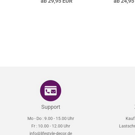
Traumfänger mit
Traumfäng
Feder
Fede
Artikel‑Nr.: LS-G-030-278
Artikel‑Nr.: LS
ab 29,95 EUR
ab 24,95
Support