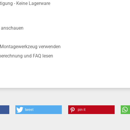
nisse
aue Fertigung entsprechend der Wunschgröße
rtigung - Keine Lagerware
anschauen
r Montagewerkzeug verwenden
nberechnung und FAQ lesen
tweet
pin it