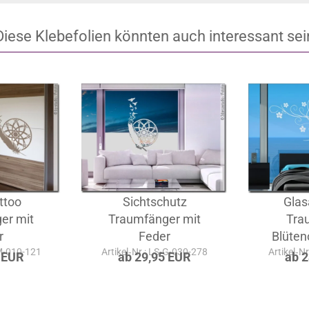
Diese Klebefolien könnten auch interessant sei
ttoo
Sichtschutz
Glas
er mit
Traumfänger mit
Tra
r
Feder
Blüten
-M-010-121
Artikel‑Nr.: LS-G-030-278
Artikel‑N
 EUR
ab 29,95 EUR
ab 