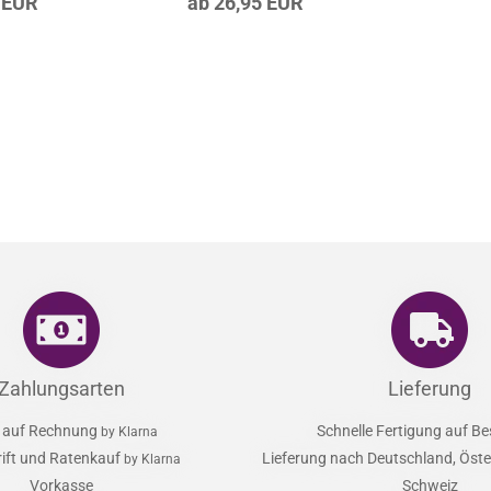
er mit
Traumfänger mit
r
Feder
-M-010-121
Artikel‑Nr.: LS-W-010-121
 EUR
ab 26,95 EUR
Zahlungsarten
Lieferung