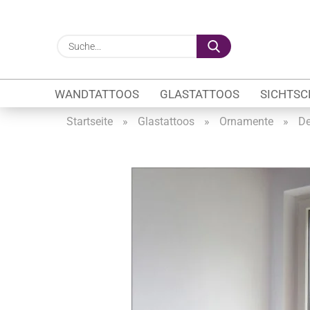
Suche...
WANDTATTOOS
GLASTATTOOS
SICHTSC
Startseite
»
Glastattoos
»
Ornamente
»
De
Gewerbe anzeigen
Firmenlogo
Fahrzeugwerbung
Schaufensterbeschrif
Öffnungszeiten
Sichtschutzfolien Ge
Glasbeschriftung
Glasmotive
Durchlaufschutz