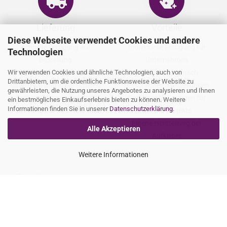
Lieferung
Vorteile
Diese Webseite verwendet Cookies und andere
Schnelle Fertigung auf
Individuelle Fertigung für
Technologien
Bestellung
Unternehmen
Wir verwenden Cookies und ähnliche Technologien, auch von
Lieferung nach Deutschland,
mit Logos und nach
Drittanbietern, um die ordentliche Funktionsweise der Website zu
Österreich und in die Schweiz
persönlichen Vorstellungen
gewährleisten, die Nutzung unseres Angebotes zu analysieren und Ihnen
sowie in viele weitere Länder
Sonderanfertigungen für
ein bestmögliches Einkaufserlebnis bieten zu können. Weitere
Informationen finden Sie in unserer
Datenschutzerklärung
.
Zustellung mit DPD oder DHL
private Projekte
Eigene Herstellung der
Alle Akzeptieren
Aufkleber
Weitere Informationen
Service
expand_more
Zahlarten
expand_more