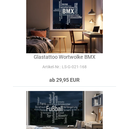
Glastattoo Wortwolke BMX
Artikel‑Nr.: LS-G-021-168
ab 29,95 EUR