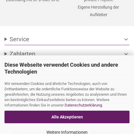
Eigene Herstellung der
Aufkleber
Service
expand_more
Zahlarten
expand_more
Diese Webseite verwendet Cookies und andere
Social Media
expand_more
Technologien
Wir versenden mit
expand_more
Wir verwenden Cookies und ähnliche Technologien, auch von
Drittanbietern, um die ordentliche Funktionsweise der Website zu
gewährleisten, die Nutzung unseres Angebotes zu analysieren und Ihnen
Ihre persönliche Seite
expand_more
ein bestmögliches Einkaufserlebnis bieten zu können. Weitere
Informationen finden Sie in unserer
Datenschutzerklärung
.
Alle Akzeptieren
Alle Preise verstehen sich inkl. Mehrwertsteuer, soweit nicht
Weitere Informationen