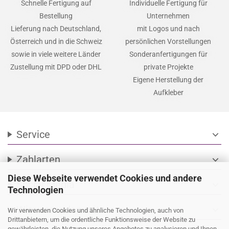
Schnelle Fertigung auf
Individuelle Fertigung für
Bestellung
Unternehmen
Lieferung nach Deutschland,
mit Logos und nach
Österreich und in die Schweiz
persönlichen Vorstellungen
sowie in viele weitere Länder
Sonderanfertigungen für
Zustellung mit DPD oder DHL
private Projekte
Eigene Herstellung der
Aufkleber
Service
expand_more
Zahlarten
expand_more
Diese Webseite verwendet Cookies und andere
Social Media
expand_more
Technologien
Wir versenden mit
expand_more
Wir verwenden Cookies und ähnliche Technologien, auch von
Drittanbietern, um die ordentliche Funktionsweise der Website zu
gewährleisten, die Nutzung unseres Angebotes zu analysieren und Ihnen