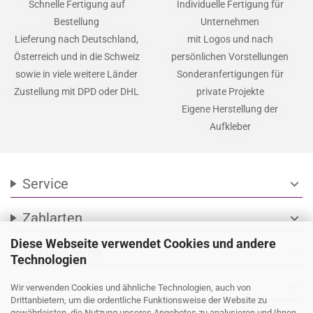
Schnelle Fertigung auf
Individuelle Fertigung für
Bestellung
Unternehmen
Lieferung nach Deutschland,
mit Logos und nach
Österreich und in die Schweiz
persönlichen Vorstellungen
sowie in viele weitere Länder
Sonderanfertigungen für
Zustellung mit DPD oder DHL
private Projekte
Eigene Herstellung der
Aufkleber
Service
expand_more
Zahlarten
expand_more
Diese Webseite verwendet Cookies und andere
Social Media
expand_more
Technologien
Wir versenden mit
expand_more
Wir verwenden Cookies und ähnliche Technologien, auch von
Drittanbietern, um die ordentliche Funktionsweise der Website zu
gewährleisten, die Nutzung unseres Angebotes zu analysieren und Ihnen