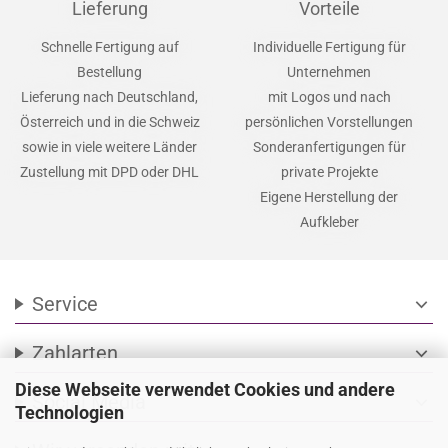
Lieferung
Vorteile
Schnelle Fertigung auf
Individuelle Fertigung für
Bestellung
Unternehmen
Lieferung nach Deutschland,
mit Logos und nach
Österreich und in die Schweiz
persönlichen Vorstellungen
sowie in viele weitere Länder
Sonderanfertigungen für
Zustellung mit DPD oder DHL
private Projekte
Eigene Herstellung der
Aufkleber
Service
expand_more
Zahlarten
expand_more
Diese Webseite verwendet Cookies und andere
Social Media
expand_more
Technologien