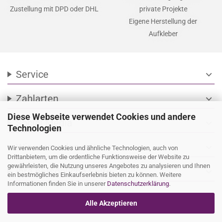
Zustellung mit DPD oder DHL
private Projekte
Eigene Herstellung der
Aufkleber
Service
expand_more
Zahlarten
expand_more
Diese Webseite verwendet Cookies und andere
Social Media
expand_more
Technologien
Wir versenden mit
expand_more
Wir verwenden Cookies und ähnliche Technologien, auch von
Drittanbietern, um die ordentliche Funktionsweise der Website zu
gewährleisten, die Nutzung unseres Angebotes zu analysieren und Ihnen
Ihre persönliche Seite
expand_more
ein bestmögliches Einkaufserlebnis bieten zu können. Weitere
Informationen finden Sie in unserer
Datenschutzerklärung
.
Alle Akzeptieren