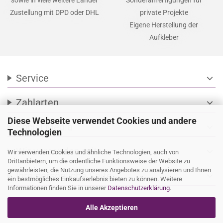
Zustellung mit DPD oder DHL
private Projekte
Eigene Herstellung der
Aufkleber
Service
expand_more
Zahlarten
expand_more
Diese Webseite verwendet Cookies und andere
Social Media
expand_more
Technologien
Wir versenden mit
expand_more
Wir verwenden Cookies und ähnliche Technologien, auch von
Drittanbietern, um die ordentliche Funktionsweise der Website zu
gewährleisten, die Nutzung unseres Angebotes zu analysieren und Ihnen
Ihre persönliche Seite
expand_more
ein bestmögliches Einkaufserlebnis bieten zu können. Weitere
Informationen finden Sie in unserer
Datenschutzerklärung
.
Alle Akzeptieren