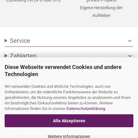
Eigene Herstellung der
Aufkleber
Service
expand_more
Zahlarten
expand_more
Diese Webseite verwendet Cookies und andere
Social Media
expand_more
Technologien
Wir versenden mit
expand_more
Wir verwenden Cookies und ähnliche Technologien, auch von
Drittanbietern, um die ordentliche Funktionsweise der Website zu
gewährleisten, die Nutzung unseres Angebotes zu analysieren und Ihnen
Ihre persönliche Seite
expand_more
ein bestmögliches Einkaufserlebnis bieten zu können. Weitere
Informationen finden Sie in unserer
Datenschutzerklärung
.
Alle Akzeptieren
Alle Preise verstehen sich inkl. Mehrwertsteuer, soweit nicht
Weitere Informationen