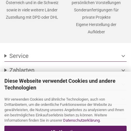
Österreich und in die Schweiz
persönlichen Vorstellungen
sowie in viele weitere Länder
Sonderanfertigungen für
Zustellung mit DPD oder DHL
private Projekte
Eigene Herstellung der
Aufkleber
Service
expand_more
Zahlarten
expand_more
Diese Webseite verwendet Cookies und andere
Social Media
expand_more
Technologien
Wir versenden mit
expand_more
Wir verwenden Cookies und ähnliche Technologien, auch von
Drittanbietern, um die ordentliche Funktionsweise der Website zu
gewährleisten, die Nutzung unseres Angebotes zu analysieren und Ihnen
Ihre persönliche Seite
expand_more
ein bestmögliches Einkaufserlebnis bieten zu können. Weitere
Informationen finden Sie in unserer
Datenschutzerklärung
.