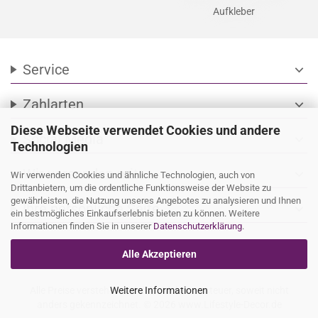
Zustellung mit DPD oder DHL
private Projekte
Eigene Herstellung der
Aufkleber
Service
expand_more
Diese Webseite verwendet Cookies und andere
Zahlarten
expand_more
Technologien
Social Media
expand_more
Wir verwenden Cookies und ähnliche Technologien, auch von
Drittanbietern, um die ordentliche Funktionsweise der Website zu
gewährleisten, die Nutzung unseres Angebotes zu analysieren und Ihnen
Wir versenden mit
expand_more
ein bestmögliches Einkaufserlebnis bieten zu können. Weitere
Informationen finden Sie in unserer
Datenschutzerklärung
.
Ihre persönliche Seite
expand_more
Alle Akzeptieren
Weitere Informationen