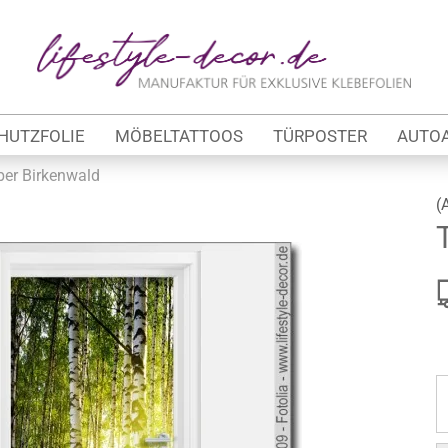
Lieferland
E
HUTZFOLIE
MÖBELTATTOOS
TÜRPOSTER
AUTO
P
ber Birkenwald
(
Kon
tung
Pas
werbe