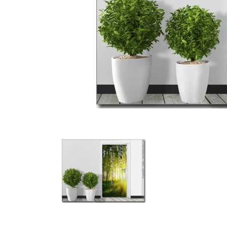
Türbeschriftung
Gewerbe Wandtattoo
Fotofolien für Glas
Extras anzeigen
Folie
Folienmuster
Gutscheine
Zubehör
Ideen anzeigen
Gestaltungsideen
Kundenbilder