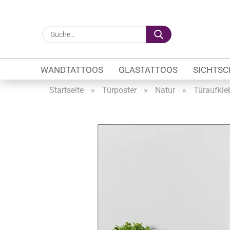
Suche...
WANDTATTOOS
GLASTATTOOS
SICHTSC
Startseite
»
Türposter
»
Natur
»
Türaufkle
Gewerbe anzeigen
Firmenlogo
Fahrzeugwerbung
Schaufensterbeschrif
Öffnungszeiten
Sichtschutzfolien Ge
Glasbeschriftung
Glasmotive
Durchlaufschutz