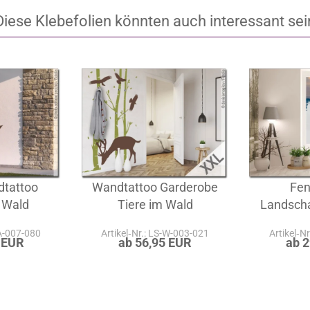
Diese Klebefolien könnten auch interessant sei
tattoo
Wandtattoo Garderobe
Fen
 Wald
Tiere im Wald
Landscha
-A-007-080
Artikel‑Nr.: LS-W-003-021
Artikel‑N
 EUR
ab 56,95 EUR
ab 