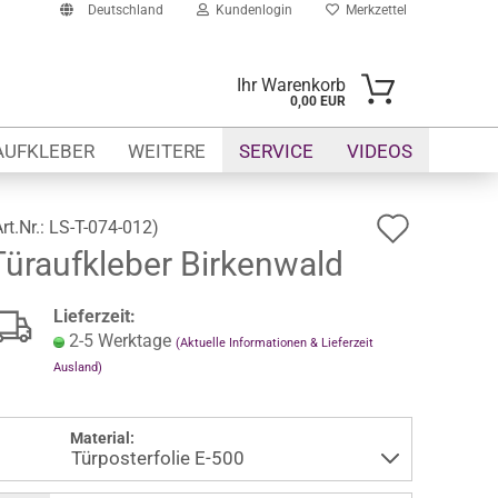
Deutschland
Kundenlogin
Merkzettel
Ihr Warenkorb
0,00 EUR
-Mail
AUFKLEBER
WEITERE
SERVICE
VIDEOS
asswort
Auf
Art.Nr.:
LS-T-074-012
)
Türaufkleber Birkenwald
den
Merkze
to erstellen
Lieferzeit:
swort vergessen?
2-5 Werktage
(Aktuelle Informationen & Lieferzeit
Ausland)
Material: