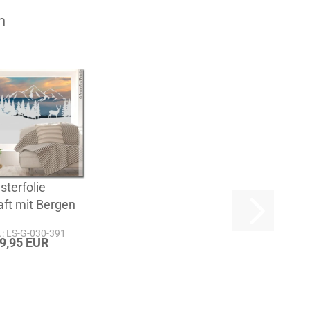
n
sterfolie
ft mit Bergen
r.: LS-G-030-391
29,95 EUR