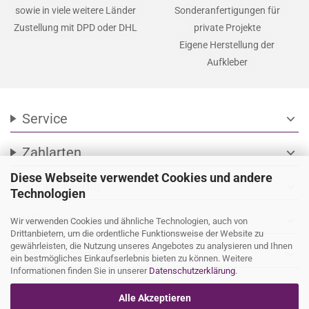
sowie in viele weitere Länder
Sonderanfertigungen für
Zustellung mit DPD oder DHL
private Projekte
Eigene Herstellung der
Aufkleber
Service
expand_more
Zahlarten
expand_more
Diese Webseite verwendet Cookies und andere
Social Media
expand_more
Technologien
Wir versenden mit
expand_more
Wir verwenden Cookies und ähnliche Technologien, auch von
Drittanbietern, um die ordentliche Funktionsweise der Website zu
gewährleisten, die Nutzung unseres Angebotes zu analysieren und Ihnen
Ihre persönliche Seite
expand_more
ein bestmögliches Einkaufserlebnis bieten zu können. Weitere
Informationen finden Sie in unserer
Datenschutzerklärung
.
Alle Akzeptieren