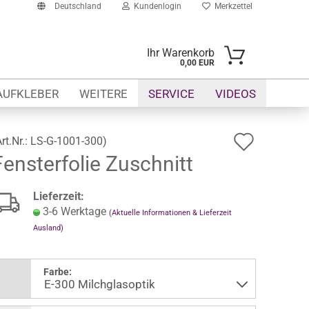
Deutschland
Kundenlogin
Merkzettel
Ihr Warenkorb
0,00 EUR
-Mail
AUFKLEBER
WEITERE
SERVICE
VIDEOS
asswort
Auf
Art.Nr.:
LS-G-1001-300
)
Fensterfolie Zuschnitt
den
Merkze
to erstellen
Lieferzeit:
swort vergessen?
3-6 Werktage
(Aktuelle Informationen & Lieferzeit
Ausland)
Farbe: