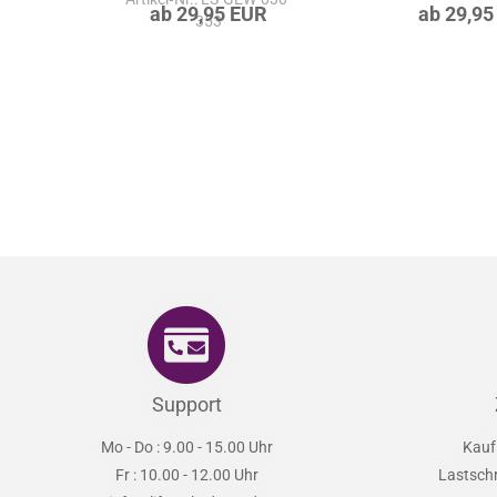
Artikel‑Nr.: LS-GEW-030-
ab 29,95 EUR
ab 29,95
353
Support
Mo - Do : 9.00 - 15.00 Uhr
Kauf
Fr : 10.00 - 12.00 Uhr
Lastsch