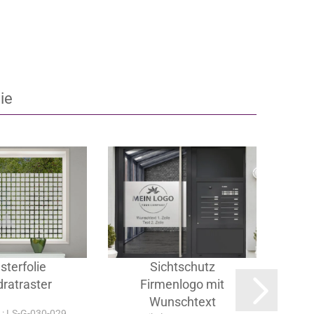
ie
sterfolie
Sichtschutz
S
ratraster
Firmenlogo mit
Fir
Wunschtext