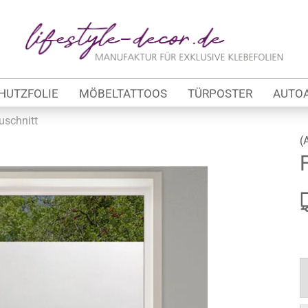
Lieferland
E
HUTZFOLIE
MÖBELTATTOOS
TÜRPOSTER
AUTO
P
uschnitt
(
Kon
tung
Pas
werbe