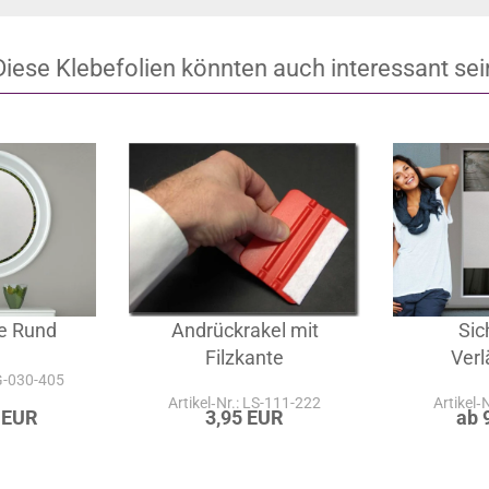
Diese Klebefolien könnten auch interessant sei
ie Rund
Andrückrakel mit
Sic
Filzkante
Ver
-G-030-405
Artikel‑Nr.: LS-111-222
Artikel‑
 EUR
3,95 EUR
ab 