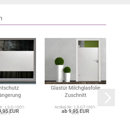
n
htschutz
Glastür Milchglasfolie
S
längerung
Zuschnitt
Nr.: LS-G-1001-
Artikel‑Nr.: LS-GT-1001-
Art
9,95 EUR
ab 9,95 EUR
300-V
300