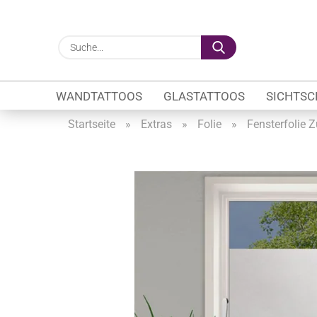
Suche...
WANDTATTOOS
GLASTATTOOS
SICHTSC
Startseite
»
Extras
»
Folie
»
Fensterfolie Z
Gewerbe anzeigen
Firmenlogo
Fahrzeugwerbung
Schaufensterbeschrif
Öffnungszeiten
Sichtschutzfolien Ge
Glasbeschriftung
Glasmotive
Durchlaufschutz