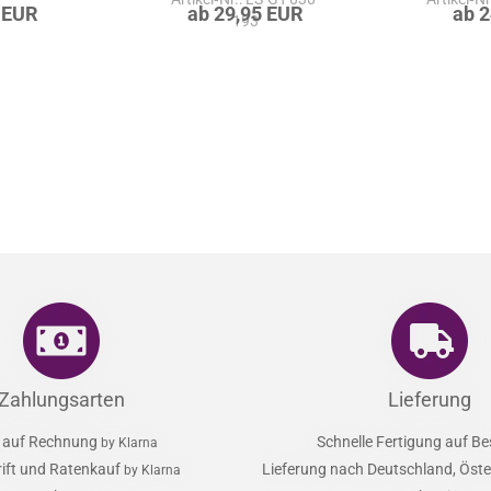
Artikel‑Nr.: LS-GT-030-
Artikel‑N
 EUR
ab 29,95 EUR
ab 
193
Zahlungsarten
Lieferung
 auf Rechnung
Schnelle Fertigung auf Be
by Klarna
rift und Ratenkauf
Lieferung nach Deutschland, Öster
by Klarna