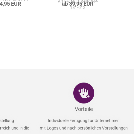
r.: LS-G-030-029
Ar
Artikel‑Nr.: LS-GEW-P-
24,95 EUR
ab 39,95 EUR
181-013
Vorteile
stellung
Individuelle Fertigung für Unternehmen
reich und in die
mit Logos und nach persönlichen Vorstellungen