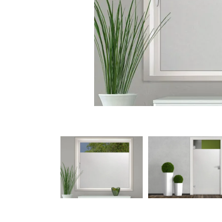
Türbeschriftung
Gewerbe Wandtattoo
Fotofolien für Glas
Extras anzeigen
Folie
Folienmuster
Gutscheine
Zubehör
Ideen anzeigen
Gestaltungsideen
Kundenbilder