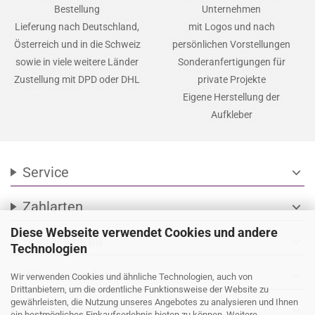
Lieferung
Vorteile
Schnelle Fertigung auf
Individuelle Fertigung für
Bestellung
Unternehmen
Lieferung nach Deutschland,
mit Logos und nach
Österreich und in die Schweiz
persönlichen Vorstellungen
sowie in viele weitere Länder
Sonderanfertigungen für
Zustellung mit DPD oder DHL
private Projekte
Eigene Herstellung der
Aufkleber
Diese Webseite verwendet Cookies und andere
Service
expand_more
Technologien
Zahlarten
expand_more
Wir verwenden Cookies und ähnliche Technologien, auch von
Drittanbietern, um die ordentliche Funktionsweise der Website zu
gewährleisten, die Nutzung unseres Angebotes zu analysieren und Ihnen
Social Media
ein bestmögliches Einkaufserlebnis bieten zu können. Weitere