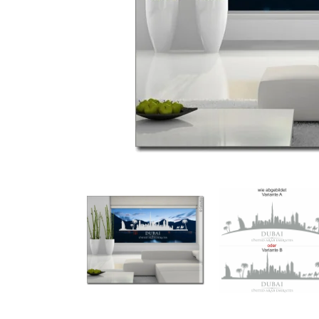
Türbeschriftung
Gewerbe Wandtattoo
Fotofolien für Glas
Extras anzeigen
Folie
Folienmuster
Gutscheine
Zubehör
Ideen anzeigen
Gestaltungsideen
Kundenbilder