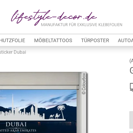
Lieferland
E
HUTZFOLIE
MÖBELTATTOOS
TÜRPOSTER
AUTO
P
sticker Dubai
(
Kon
tung
Pas
werbe