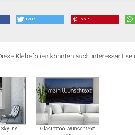
tweet
pin it
Diese Klebefolien könnten auch interessant sei
 Skyline
Glastattoo Wunschtext