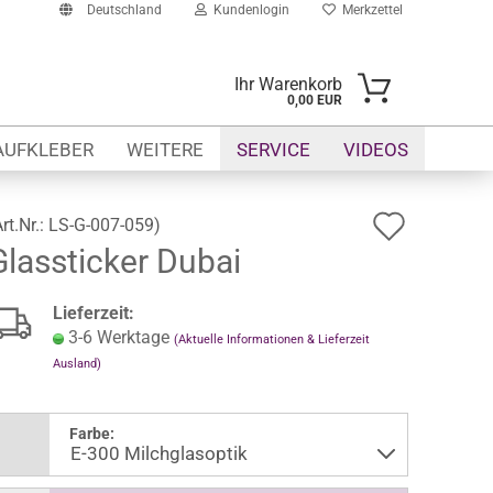
Deutschland
Kundenlogin
Merkzettel
Ihr Warenkorb
0,00 EUR
-Mail
AUFKLEBER
WEITERE
SERVICE
VIDEOS
asswort
Auf
Art.Nr.:
LS-G-007-059
)
Glassticker Dubai
den
Merkze
to erstellen
Lieferzeit:
swort vergessen?
3-6 Werktage
(Aktuelle Informationen & Lieferzeit
Ausland)
Farbe: