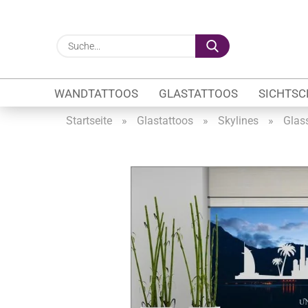
Suche...
WANDTATTOOS
GLASTATTOOS
SICHTSC
Startseite
»
Glastattoos
»
Skylines
»
Glas
Gewerbe anzeigen
Firmenlogo
Fahrzeugwerbung
Schaufensterbeschrif
Öffnungszeiten
Sichtschutzfolien Ge
Glasbeschriftung
Glasmotive
Durchlaufschutz