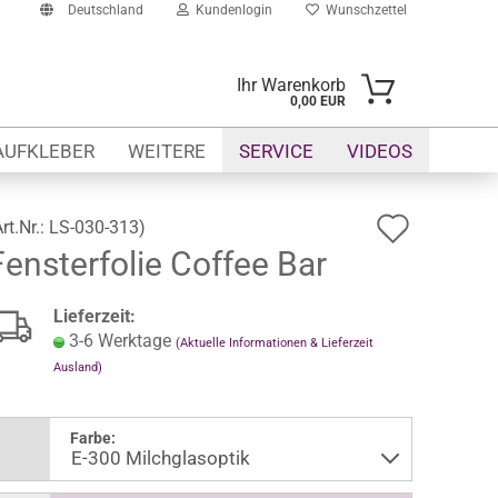
Deutschland
Kundenlogin
Wunschzettel
Ihr Warenkorb
0,00 EUR
il
AUFKLEBER
WEITERE
SERVICE
VIDEOS
swort
Auf
Art.Nr.:
LS-030-313
)
Fensterfolie Coffee Bar
den
Wunsch
erstellen
Lieferzeit:
ort vergessen?
3-6 Werktage
(Aktuelle Informationen & Lieferzeit
Ausland)
Farbe: