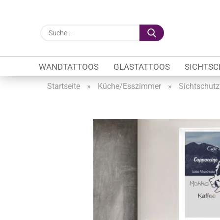
Suche...
WANDTATTOOS
GLASTATTOOS
SICHTSC
Startseite
»
Küche/Esszimmer
»
Sichtschutz
Gewerbe anzeigen
Firmenlogo
Fahrzeugwerbung
Schaufensterbeschrif
Öffnungszeiten
Sichtschutzfolien Ge
Glasbeschriftung
Glasmotive
Durchlaufschutz