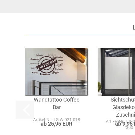
Wandtattoo Coffee
Sichtschut
Bar
Glasdekor
Zuschnit
Artikel‑Nr.: LS-W-021-018
Artikel‑Nr.: LS
ab 25,95 EUR
ab 9,95
300