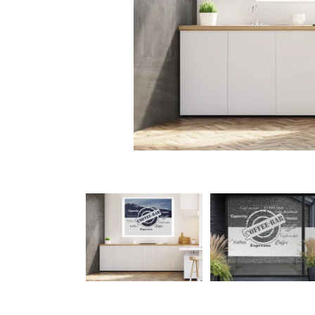
Türbeschriftung
Gewerbe Wandtattoo
Fotofolien für Glas
Extras anzeigen
Folie
Folienmuster
Gutscheine
Zubehör
Ideen anzeigen
Gestaltungsideen
Kundenbilder