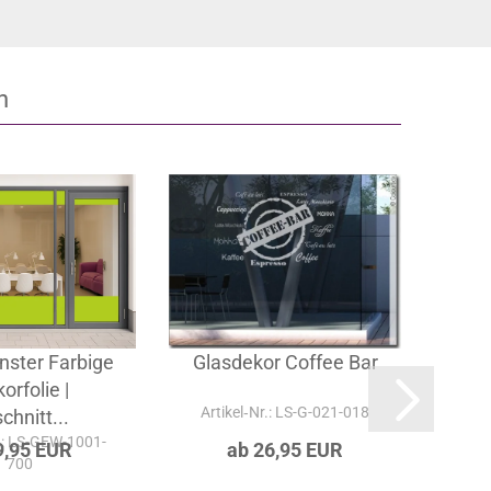
n
nster Farbige
Glasdekor Coffee Bar
Mil
orfolie |
Artikel‑Nr.: LS-G-021-018
Ar
chnitt...
r.: LS-GEW-1001-
9,95 EUR
ab 26,95 EUR
700