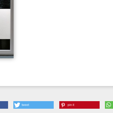
tweet
pin it