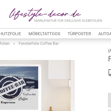
Lieferland
E-Ma
HUTZFOLIE
MÖBELTATTOOS
TÜRPOSTER
AUTO
Pas
folien
»
Fensterfolie Coffee Bar
(
Konto 
tung
Passw
werbe