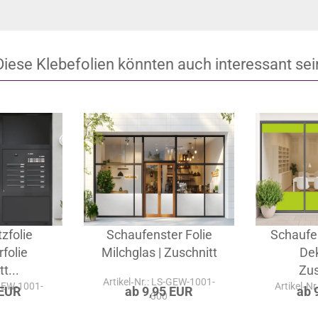
Diese Klebefolien könnten auch interessant sei
zfolie
Schaufenster Folie
Schaufe
folie
Milchglas | Zuschnitt
Dek
t...
Zus
Artikel‑Nr.: LS-GEW-1001-
-GEW-1001-
Artikel‑N
 EUR
ab 9,95 EUR
ab 
300