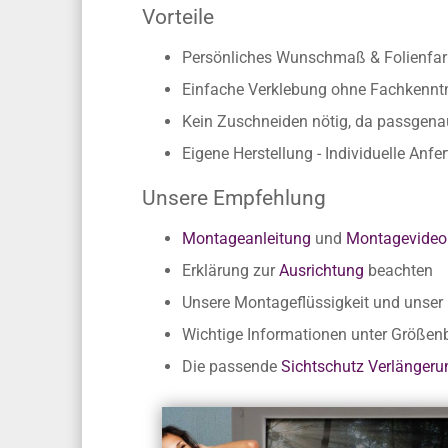
Im Innen- und Außenbereich einsetzbar
Kein Verziehen der Motive, da individ
Vorteile
Persönliches Wunschmaß & Folienfarb
Einfache Verklebung ohne Fachkennt
Kein Zuschneiden nötig, da passgen
Eigene Herstellung - Individuelle Anfe
Unsere Empfehlung
Montageanleitung
und
Montagevideo
Erklärung zur
Ausrichtung
beachten
Unsere Montageflüssigkeit und unse
Wichtige Informationen unter Größe
Die passende
Sichtschutz Verlängeru