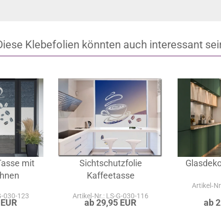
tweet
pin it
Diese Klebefolien könnten auch interessant sei
Tasse mit
Sichtschutzfolie
Glasdeko
ohnen
Kaffeetasse
Artikel‑N