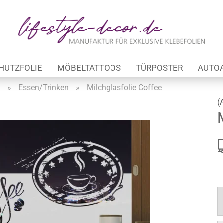
Lieferland
E-Ma
HUTZFOLIE
MÖBELTATTOOS
TÜRPOSTER
AUTO
Pas
e
»
Essen/Trinken
»
Milchglasfolie Coffee
(
Konto 
tung
Passw
werbe