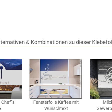
-G-030-123
Artikel‑Nr.: LS-G-030-116
 EUR
ab 29,95 EUR
ab 
lternativen & Kombinationen zu dieser Klebefol