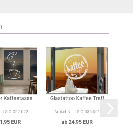
teilen
n
r Kaffeetasse
Glastattoo Kaffee Treff
r.: LS-G-022-022
Artikel‑Nr.: LS-G-035-001