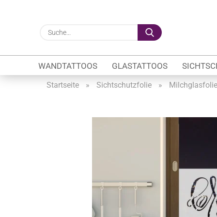
Suche...
WANDTATTOOS
GLASTATTOOS
SICHTSC
Startseite
»
Sichtschutzfolie
»
Milchglasfoli
Gewerbe anzeigen
Firmenlogo
Fahrzeugwerbung
Schaufensterbeschrif
Öffnungszeiten
Sichtschutzfolien Ge
Glasbeschriftung
Glasmotive
Durchlaufschutz