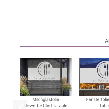
Artikel‑Nr.: LS-G-030-269
Artikel‑Nr.: LS
ab 29,95 EUR
ab 29,95
A