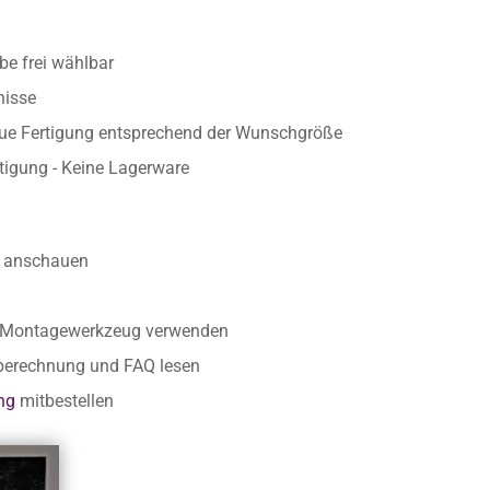
 und für den kurz- und langfristigen Einsatz geeignet
uelle Gestaltung durch unsere Grafiker
e frei wählbar
nisse
aue Fertigung entsprechend der Wunschgröße
rtigung - Keine Lagerware
anschauen
r Montagewerkzeug verwenden
nberechnung und FAQ lesen
ng
mitbestellen