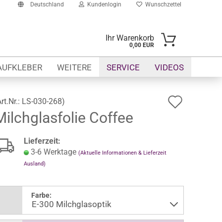
Deutschland
Kundenlogin
Wunschzettel
Ihr Warenkorb
0,00 EUR
il
AUFKLEBER
WEITERE
SERVICE
VIDEOS
swort
Auf
Art.Nr.:
LS-030-268
)
Milchglasfolie Coffee
den
Wunsch
erstellen
Lieferzeit:
ort vergessen?
3-6 Werktage
(Aktuelle Informationen & Lieferzeit
Ausland)
Farbe: