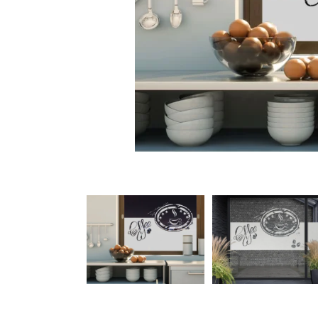
Türbeschriftung
Gewerbe Wandtattoo
Fotofolien für Glas
Extras anzeigen
Folie
Folienmuster
Gutscheine
Zubehör
Ideen anzeigen
Gestaltungsideen
Kundenbilder