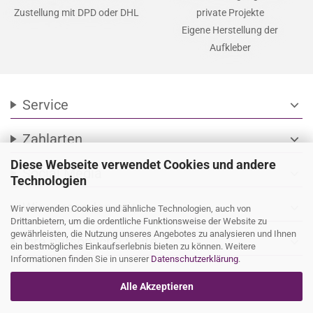
Zustellung mit DPD oder DHL
private Projekte
Eigene Herstellung der
Aufkleber
Service
expand_more
Zahlarten
expand_more
Diese Webseite verwendet Cookies und andere
Social Media
expand_more
Technologien
Wir versenden mit
expand_more
Wir verwenden Cookies und ähnliche Technologien, auch von
Drittanbietern, um die ordentliche Funktionsweise der Website zu
gewährleisten, die Nutzung unseres Angebotes zu analysieren und Ihnen
Ihre persönliche Seite
expand_more
ein bestmögliches Einkaufserlebnis bieten zu können. Weitere
Informationen finden Sie in unserer
Datenschutzerklärung
.
Alle Akzeptieren