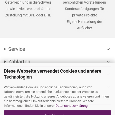
Schnelle Fertigung auf
Individuelle Fertigung für
Bestellung
Unternehmen
Lieferung nach Deutschland,
mit Logos und nach
Österreich und in die Schweiz
persönlichen Vorstellungen
sowie in viele weitere Länder
Sonderanfertigungen für
Zustellung mit DPD oder DHL
private Projekte
Eigene Herstellung der
Aufkleber
Diese Webseite verwendet Cookies und andere
Service
expand_more
Technologien
Zahlarten
expand_more
Wir verwenden Cookies und ähnliche Technologien, auch von
Drittanbietern, um die ordentliche Funktionsweise der Website zu
gewährleisten, die Nutzung unseres Angebotes zu analysieren und Ihnen
Social Media
expand_more
ein bestmögliches Einkaufserlebnis bieten zu können. Weitere
Informationen finden Sie in unserer
Datenschutzerklärung
.
Wir versenden mit
expand_more