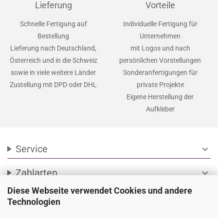
Lieferung
Vorteile
Schnelle Fertigung auf
Individuelle Fertigung für
Bestellung
Unternehmen
Lieferung nach Deutschland,
mit Logos und nach
Österreich und in die Schweiz
persönlichen Vorstellungen
sowie in viele weitere Länder
Sonderanfertigungen für
Zustellung mit DPD oder DHL
private Projekte
Eigene Herstellung der
Aufkleber
Service
expand_more
Zahlarten
expand_more
Diese Webseite verwendet Cookies und andere
Social Media
expand_more
Technologien