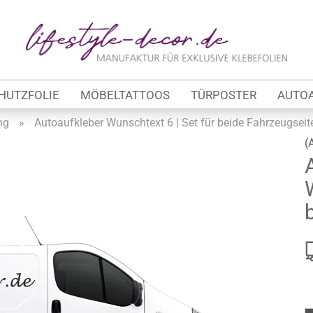
Lieferland
E-Ma
HUTZFOLIE
MÖBELTATTOOS
TÜRPOSTER
AUTO
Pas
ng
»
Autoaufkleber Wunschtext 6 | Set für beide Fahrzeugseit
(
Konto 
tung
Passw
werbe