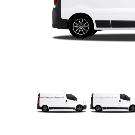
Türbeschriftung
Gewerbe Wandtattoo
Fotofolien für Glas
Extras anzeigen
Folie
Folienmuster
Gutscheine
Zubehör
Ideen anzeigen
Gestaltungsideen
Kundenbilder