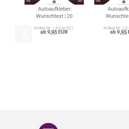
Autoaufkleber
Autoaufk
Wunschtext | 20
Wunschtex
Artikel‑Nr.: LS-Car-021-
Artikel‑Nr.: LS
ab 9,95 EUR
ab 9,95
051
049