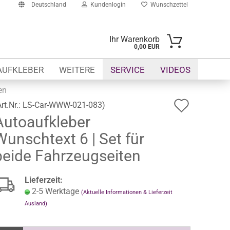
Deutschland
Kundenlogin
Wunschzettel
Ihr Warenkorb
0,00 EUR
il
AUFKLEBER
WEITERE
SERVICE
VIDEOS
swort
en
Auf
Art.Nr.:
LS-Car-WWW-021-083
)
Autoaufkleber
den
Wunschtext 6 | Set für
Wunsch
erstellen
beide Fahrzeugseiten
ort vergessen?
Lieferzeit:
2-5 Werktage
(Aktuelle Informationen & Lieferzeit
Ausland)