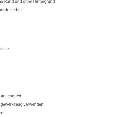
ten Rand und ohne Hintergrund
produzierbar
nisse
anschauen
tagewerkzeug verwenden
en