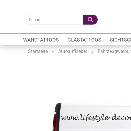
Suche...
WANDTATTOOS
GLASTATTOOS
SICHTSC
Startseite
»
Autoaufkleber
»
Fahrzeugwerbu
Gewerbe anzeigen
Firmenlogo
Fahrzeugwerbung
Schaufensterbeschrif
Öffnungszeiten
Sichtschutzfolien Ge
Glasbeschriftung
Glasmotive
Durchlaufschutz