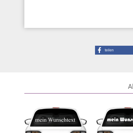
teilen
A