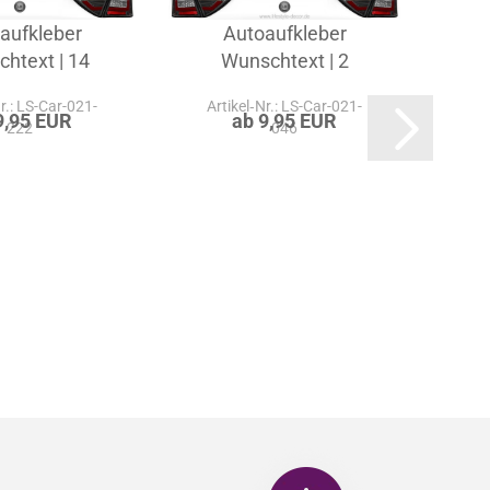
aufkleber
Autoaufkleber
htext | 14
Wunschtext | 2
W
Nr.: LS-Car-021-
Artikel‑Nr.: LS-Car-021-
Ar
9,95 EUR
ab 9,95 EUR
222
046