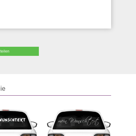
teilen
ie