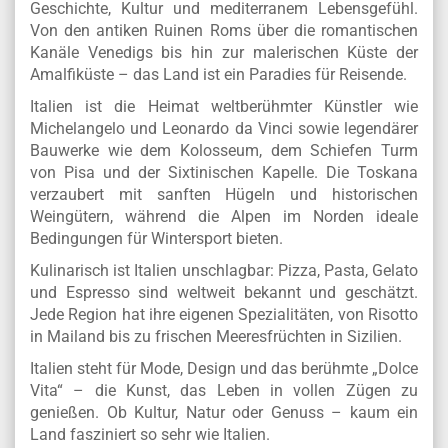
Italien – Kunst, Kulinarik und Dolce Vita
Italien begeistert mit einer einzigartigen Mischung aus
Geschichte, Kultur und mediterranem Lebensgefühl.
Von den antiken Ruinen Roms über die romantischen
Kanäle Venedigs bis hin zur malerischen Küste der
Amalfiküste – das Land ist ein Paradies für Reisende.
Italien ist die Heimat weltberühmter Künstler wie
Michelangelo und Leonardo da Vinci sowie legendärer
Bauwerke wie dem Kolosseum, dem Schiefen Turm
von Pisa und der Sixtinischen Kapelle. Die Toskana
verzaubert mit sanften Hügeln und historischen
Weingütern, während die Alpen im Norden ideale
Bedingungen für Wintersport bieten.
Kulinarisch ist Italien unschlagbar: Pizza, Pasta, Gelato
und Espresso sind weltweit bekannt und geschätzt.
Jede Region hat ihre eigenen Spezialitäten, von Risotto
in Mailand bis zu frischen Meeresfrüchten in Sizilien.
Italien steht für Mode, Design und das berühmte „Dolce