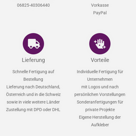
Mo - Do : 9.00 - 15.00 Uhr
Kauf auf Rechnung
by Klarna
Fr : 10.00 - 12.00 Uhr
Lastschrift und Ratenkauf
by
info@lifestyle-decor.de
Klarna
06825-40306440
Vorkasse
PayPal
Lieferung
Vorteile
Schnelle Fertigung auf
Individuelle Fertigung für
Bestellung
Unternehmen
Lieferung nach Deutschland,
mit Logos und nach
Österreich und in die Schweiz
persönlichen Vorstellungen
sowie in viele weitere Länder
Sonderanfertigungen für
Zustellung mit DPD oder DHL
private Projekte