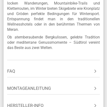
Schüttelbrot, kombiniert mit edlen Weinen aus den
sonnenverwöhnten Tälern.
Südtirol ist ein Paradies für Aktivurlauber: Im Sommer
locken Wanderungen, Mountainbike-Trails und
Kletterrouten, im Winter bieten Skigebiete wie Kronplatz
und Gröden perfekte Bedingungen für Wintersport.
Entspannung findet man in den traditionellen
Wellnesshotels oder in den berühmten Thermen von
Meran.
Ob atemberaubende Bergkulissen, gelebte Tradition
oder mediterrane Genussmomente – Südtirol vereint
das Beste aus zwei Welten.
FAQ
MONTAGEANLEITUNG