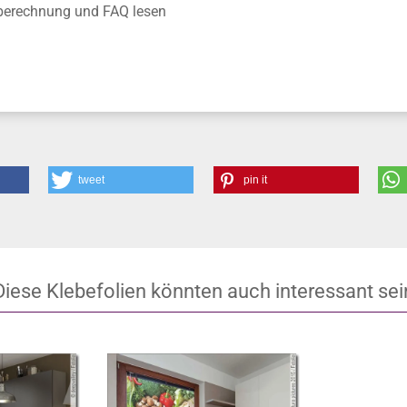
anschauen
r Montagewerkzeug verwenden
nberechnung und FAQ lesen
tweet
pin it
Diese Klebefolien könnten auch interessant sei