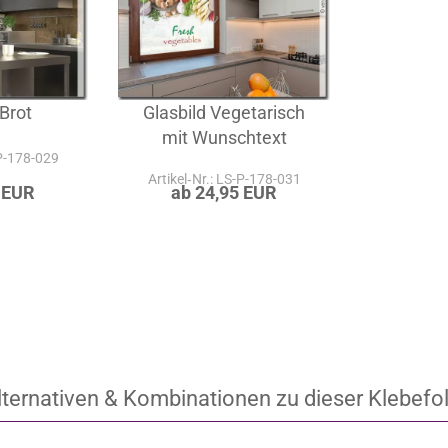
 Brot
Glasbild Vegetarisch
mit Wunschtext
-P-178-029
Artikel‑Nr.: LS-P-178-031
 EUR
ab 24,95 EUR