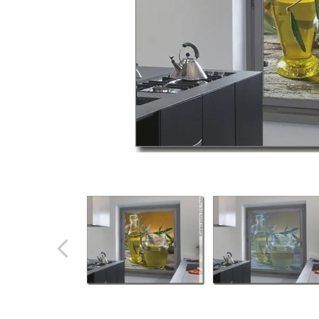
Türbeschriftung
Gewerbe Wandtattoo
Fotofolien für Glas
Extras anzeigen
Folie
Folienmuster
Gutscheine
Zubehör
Ideen anzeigen
Gestaltungsideen
Kundenbilder