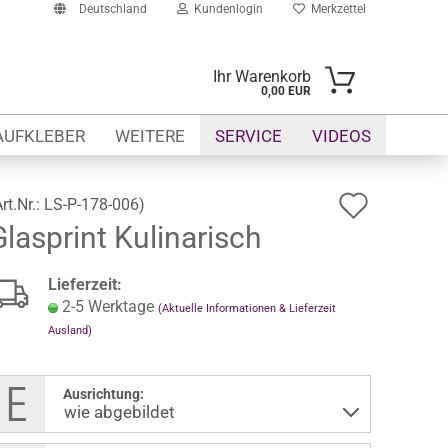
Deutschland
Kundenlogin
Merkzettel
Ihr Warenkorb
0,00 EUR
-Mail
AUFKLEBER
WEITERE
SERVICE
VIDEOS
asswort
Auf
Art.Nr.:
LS-P-178-006
)
Glasprint Kulinarisch
den
Merkze
to erstellen
Lieferzeit:
swort vergessen?
2-5 Werktage
(Aktuelle Informationen & Lieferzeit
Ausland)
Ausrichtung: