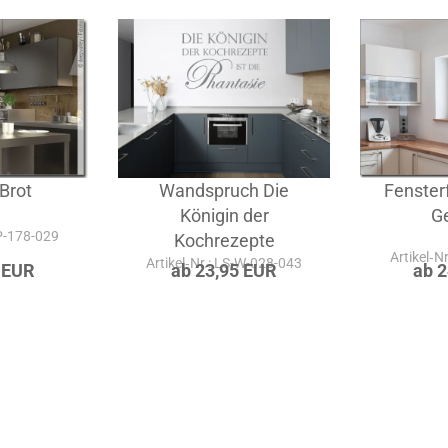
lternativen & Kombinationen zu dieser Klebefol
 Brot
Wandspruch Die
Fensterf
Königin der
G
-P-178-029
Kochrezepte
Artikel‑N
Artikel‑Nr.: LS-W-028-043
 EUR
ab 23,95 EUR
ab 