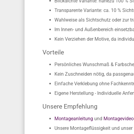
Maßanfertigung (max. 118 x 300 cm
Blickdichte Variante: nahezu 100 % Si
Transparente Variante: ca. 10 % Sichts
Wahlweise als Sichtschutz oder zur t
Im Innen- und Außenbereich einsetzbar
Kein Verziehen der Motive, da individ
Vorteile
Persönliches Wunschmaß & Farbschema
Kein Zuschneiden nötig, da passgen
Einfache Verklebung ohne Fachkennt
Eigene Herstellung - Individuelle Anfe
Unsere Empfehlung