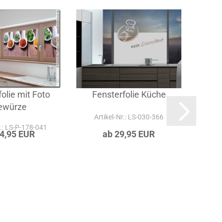
ie
olie mit Foto
Fensterfolie Küche
ewürze
Artikel‑Nr.: LS-030-366
r.: LS-P-178-041
Art
24,95 EUR
ab 29,95 EUR