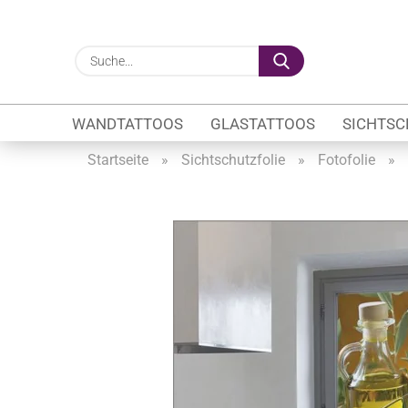
Suche...
WANDTATTOOS
GLASTATTOOS
SICHTSC
Startseite
»
Sichtschutzfolie
»
Fotofolie
»
Gewerbe anzeigen
Firmenlogo
Fahrzeugwerbung
Schaufensterbeschrif
Öffnungszeiten
Sichtschutzfolien Ge
Glasbeschriftung
Glasmotive
Durchlaufschutz