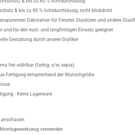
/300 x 118 cm)
chtschutz & bis zu 60 % lichtdurchlässig
chutz & bis zu 90 % lichtdurchlässig, nicht blickdicht
ransparenten Dekoration für Fenster, Glastüren und andere Glasf
 und für den kurz- und langfristigen Einsatz geeignet
uelle Gestaltung durch unsere Grafiker
 frei wählbar (farbig, s/w, sepia)
aue Fertigung entsprechend der Wunschgröße
nisse
rtigung - Keine Lagerware