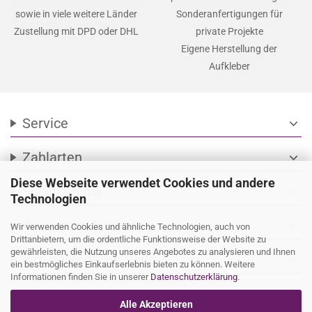
sowie in viele weitere Länder
Sonderanfertigungen für
Zustellung mit DPD oder DHL
private Projekte
Eigene Herstellung der
Aufkleber
Service
expand_more
Zahlarten
expand_more
Diese Webseite verwendet Cookies und andere
Social Media
expand_more
Technologien
Wir versenden mit
expand_more
Wir verwenden Cookies und ähnliche Technologien, auch von
Drittanbietern, um die ordentliche Funktionsweise der Website zu
gewährleisten, die Nutzung unseres Angebotes zu analysieren und Ihnen
Ihre persönliche Seite
expand_more
ein bestmögliches Einkaufserlebnis bieten zu können. Weitere
Informationen finden Sie in unserer
Datenschutzerklärung
.
Alle Akzeptieren