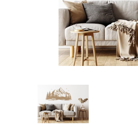
Türbeschriftung
Gewerbe Wandtattoo
Fotofolien für Glas
Extras anzeigen
Folie
Folienmuster
Gutscheine
Zubehör
Ideen anzeigen
Gestaltungsideen
Kundenbilder