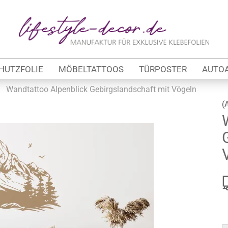
Lieferland
E
HUTZFOLIE
MÖBELTATTOOS
TÜRPOSTER
AUTO
P
»
Wandtattoo Alpenblick Gebirgslandschaft mit Vögeln
(
Kon
tung
Pas
werbe