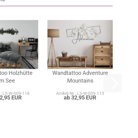
ie
too Holzhütte
Wandtattoo Adventure
m See
Mountains
r.: LS-W-009-118
Artikel‑Nr.: LS-W-009-113
32,95 EUR
ab 32,95 EUR