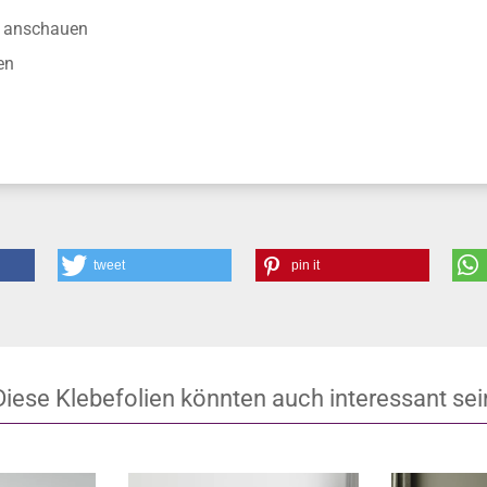
anschauen
en
tweet
pin it
Diese Klebefolien könnten auch interessant sei