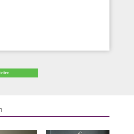
teilen
n