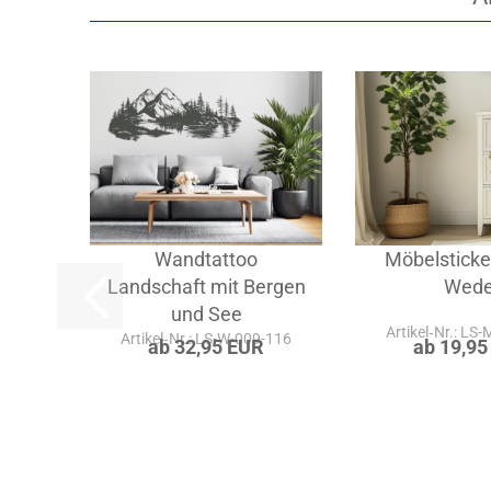
A
Wandtattoo
Möbelsticke
Landschaft mit Bergen
Wede
und See
Artikel‑Nr.: LS
Artikel‑Nr.: LS-W-009-116
ab 32,95 EUR
ab 19,95