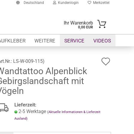
Deutschland
Kundenlogin
Merkzettel
Ihr Warenkorb
0,00 EUR
-Mail
AUFKLEBER
WEITERE
SERVICE
VIDEOS
asswort
Auf
Art.Nr.:
LS-W-009-115
)
Wandtattoo Alpenblick
den
Gebirgslandschaft mit
Merkze
to erstellen
Vögeln
swort vergessen?
Lieferzeit:
2-5 Werktage
(Aktuelle Informationen & Lieferzeit
Ausland)