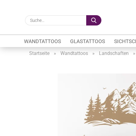
Suche...
WANDTATTOOS
GLASTATTOOS
SICHTSC
Startseite
»
Wandtattoos
»
Landschaften
Gewerbe anzeigen
Firmenlogo
Fahrzeugwerbung
Schaufensterbeschrif
Öffnungszeiten
Sichtschutzfolien Ge
Glasbeschriftung
Glasmotive
Durchlaufschutz