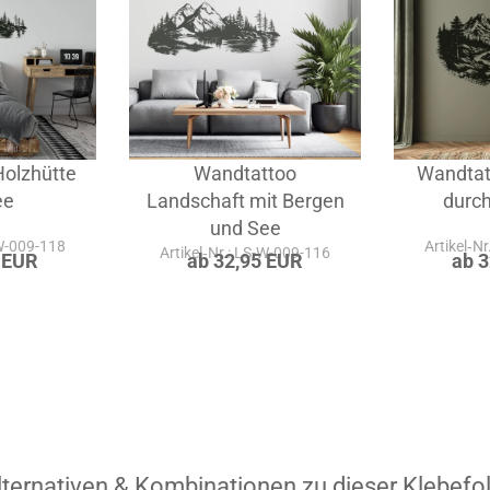
olzhütte
Wandtattoo
Wandtat
ee
Landschaft mit Bergen
durch
und See
-W-009-118
Artikel‑N
Artikel‑Nr.: LS-W-009-116
 EUR
ab 32,95 EUR
ab 