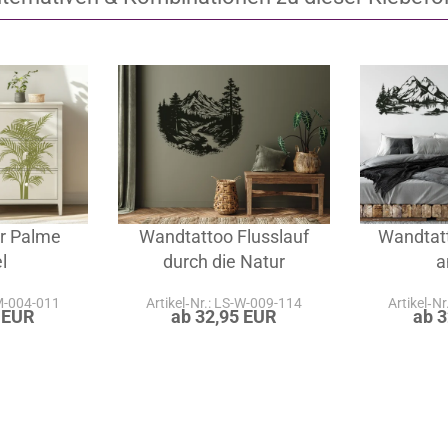
lternativen & Kombinationen zu dieser Klebefol
r Palme
Wandtattoo Flusslauf
Wandtat
l
durch die Natur
a
-M-004-011
Artikel‑Nr.: LS-W-009-114
Artikel‑N
 EUR
ab 32,95 EUR
ab 