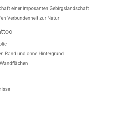
ald und Vögel als Aufkleber für die Wand
chaft einer imposanten Gebirgslandschaft
iefen Verbundenheit zur Natur
attoo
lie
ten Rand und ohne Hintergrund
n Wandflächen
nisse