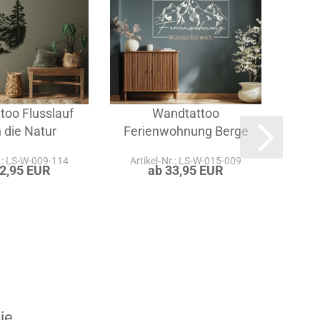
too Flusslauf
Wandtattoo
Wan
 die Natur
Ferienwohnung Berge
r.: LS-W-009-114
Artikel‑Nr.: LS-W-015-009
Art
32,95 EUR
ab 33,95 EUR