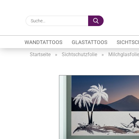
Suche...
WANDTATTOOS
GLASTATTOOS
SICHTSC
Startseite
»
Sichtschutzfolie
»
Milchglasfoli
Gewerbe anzeigen
Firmenlogo
Fahrzeugwerbung
Schaufensterbeschrif
Öffnungszeiten
Sichtschutzfolien Ge
Glasbeschriftung
Glasmotive
Durchlaufschutz