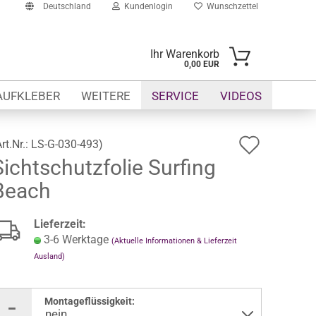
Deutschland
Kundenlogin
Wunschzettel
Ihr Warenkorb
0,00 EUR
il
AUFKLEBER
WEITERE
SERVICE
VIDEOS
swort
Auf
Art.Nr.:
LS-G-030-493
)
Sichtschutzfolie Surfing
den
Beach
Wunsch
erstellen
ort vergessen?
Lieferzeit:
3-6 Werktage
(Aktuelle Informationen & Lieferzeit
Ausland)
Montageflüssigkeit: