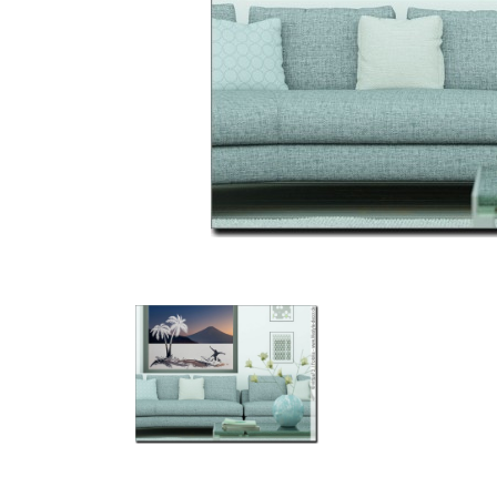
Türbeschriftung
Gewerbe Wandtattoo
Fotofolien für Glas
Extras anzeigen
Folie
Folienmuster
Gutscheine
Zubehör
Ideen anzeigen
Gestaltungsideen
Kundenbilder