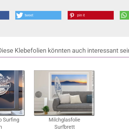
tweet
pin it
Diese Klebefolien könnten auch interessant sei
o Surfing
Milchglasfolie
h
Surfbrett