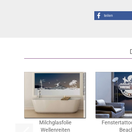
teilen
Milchglasfolie
Fenstertatto
Wellenreiten
Beac