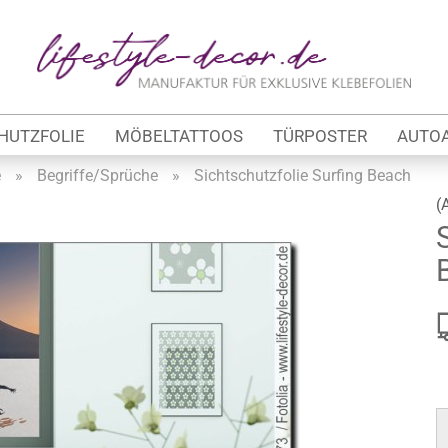
Lieferland
E-Ma
HUTZFOLIE
MÖBELTATTOOS
TÜRPOSTER
AUTO
Pas
e
»
Begriffe/Sprüche
»
Sichtschutzfolie Surfing Beach
(
Konto 
tung
Passw
werbe