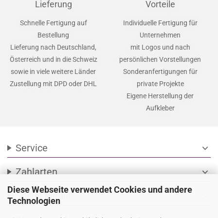
Lieferung
Vorteile
Schnelle Fertigung auf
Individuelle Fertigung für
Bestellung
Unternehmen
Lieferung nach Deutschland,
mit Logos und nach
Österreich und in die Schweiz
persönlichen Vorstellungen
sowie in viele weitere Länder
Sonderanfertigungen für
Zustellung mit DPD oder DHL
private Projekte
Eigene Herstellung der
Aufkleber
Service
expand_more
Zahlarten
expand_more
Diese Webseite verwendet Cookies und andere
Social Media
expand_more
Technologien