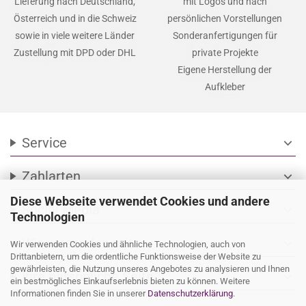
Lieferung nach Deutschland,
mit Logos und nach
Österreich und in die Schweiz
persönlichen Vorstellungen
sowie in viele weitere Länder
Sonderanfertigungen für
Zustellung mit DPD oder DHL
private Projekte
Eigene Herstellung der
Aufkleber
Service
expand_more
Zahlarten
expand_more
Diese Webseite verwendet Cookies und andere
Social Media
expand_more
Technologien
Wir versenden mit
expand_more
Wir verwenden Cookies und ähnliche Technologien, auch von
Drittanbietern, um die ordentliche Funktionsweise der Website zu
gewährleisten, die Nutzung unseres Angebotes zu analysieren und Ihnen
Ihre persönliche Seite
expand_more
ein bestmögliches Einkaufserlebnis bieten zu können. Weitere
Informationen finden Sie in unserer
Datenschutzerklärung
.