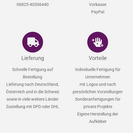
Mo - Do : 9.00 - 15.00 Uhr
Kauf auf Rechnung
by Klarna
Fr : 10.00 - 12.00 Uhr
Lastschrift und Ratenkauf
by
info@lifestyle-decor.de
Klarna
06825-40306440
Vorkasse
PayPal
Lieferung
Vorteile
Schnelle Fertigung auf
Individuelle Fertigung für
Bestellung
Unternehmen
Lieferung nach Deutschland,
mit Logos und nach
Österreich und in die Schweiz
persönlichen Vorstellungen
sowie in viele weitere Länder
Sonderanfertigungen für
Zustellung mit DPD oder DHL
private Projekte
Eigene Herstellung der