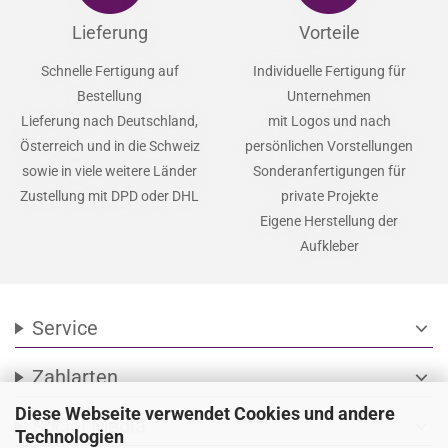
Lieferung
Vorteile
Schnelle Fertigung auf
Individuelle Fertigung für
Bestellung
Unternehmen
Lieferung nach Deutschland,
mit Logos und nach
Österreich und in die Schweiz
persönlichen Vorstellungen
sowie in viele weitere Länder
Sonderanfertigungen für
Zustellung mit DPD oder DHL
private Projekte
Eigene Herstellung der
Aufkleber
Service
expand_more
Zahlarten
expand_more
Diese Webseite verwendet Cookies und andere
Social Media
expand_more
Technologien