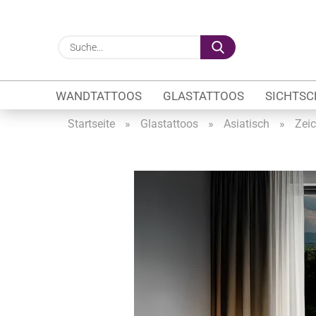
Suche...
WANDTATTOOS
GLASTATTOOS
SICHTSC
Startseite
»
Glastattoos
»
Asiatisch
»
Zei
Gewerbe anzeigen
Firmenlogo
Fahrzeugwerbung
Schaufensterbeschrif
Öffnungszeiten
Sichtschutzfolien Ge
Glasbeschriftung
Glasmotive
Durchlaufschutz