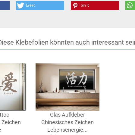
tweet
pin it
Diese Klebefolien könnten auch interessant sei
ttoo
Glas Aufkleber
 Zeichen
Chinesisches Zeichen
e
Lebensenergie...