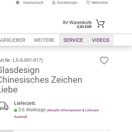
Deutschland
Kundenlogin
Merkzettel
Ihr Warenkorb
0,00 EUR
-Mail
AUFKLEBER
WEITERE
SERVICE
VIDEOS
asswort
Auf
Art.Nr.:
LS-G-001-017
)
Glasdesign
den
Chinesisches Zeichen
Merkze
to erstellen
Liebe
swort vergessen?
Lieferzeit:
3-6 Werktage
(Aktuelle Informationen & Lieferzeit
Ausland)