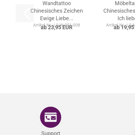
Wandtattoo
Möbelta
Chinesisches Zeichen
Chinesisches
Ewige Liebe...
Ich lieb
Artikel‑Nr.: LS-W-001-008
Artikel‑Nr.: LS
ab 23,95 EUR
ab 19,95
Support