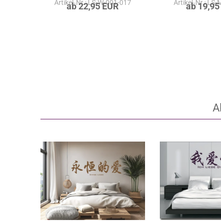
Artikel‑Nr.: LS-W-001-017
Artikel‑Nr.: LS
ab 22,95 EUR
ab 19,95
A