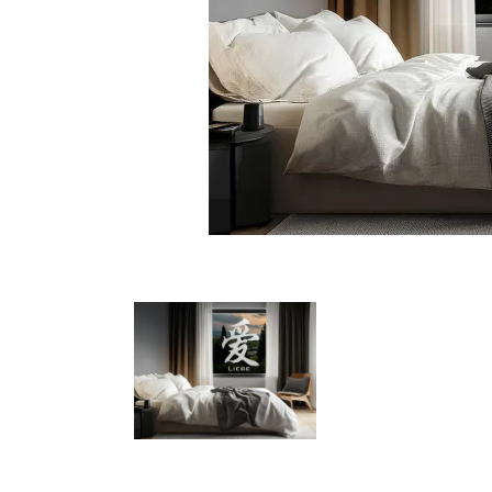
Türbeschriftung
Gewerbe Wandtattoo
Fotofolien für Glas
Extras anzeigen
Folie
Folienmuster
Gutscheine
Zubehör
Ideen anzeigen
Gestaltungsideen
Kundenbilder