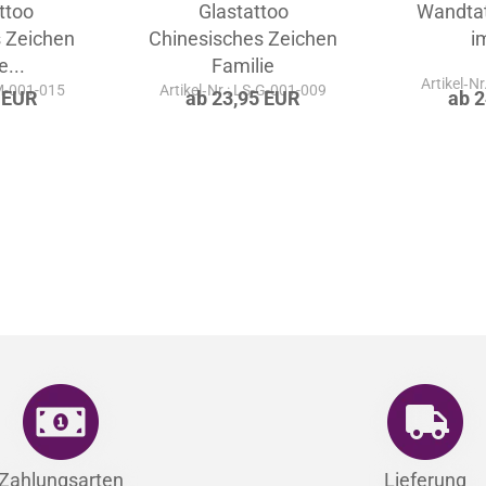
ttoo
Glastattoo
Wandta
 Zeichen
Chinesisches Zeichen
i
e...
Familie
Artikel‑N
-M-001-015
Artikel‑Nr.: LS-G-001-009
 EUR
ab 23,95 EUR
ab 
Zahlungsarten
Lieferung