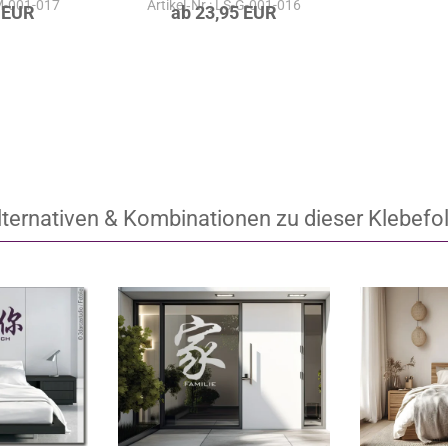
-M-001-017
Artikel‑Nr.: LS-G-001-016
 EUR
ab 23,95 EUR
lternativen & Kombinationen zu dieser Klebefol