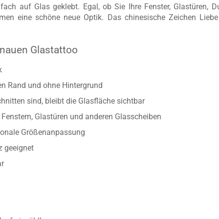
nfach auf Glas geklebt. Egal, ob Sie Ihre Fenster, Glastüren, 
äumen eine schöne neue Optik. Das chinesische Zeichen Lieb
nauen Glastattoo
k
ten Rand und ohne Hintergrund
nitten sind, bleibt die Glasfläche sichtbar
Fenstern, Glastüren und anderen Glasscheiben
rtionale Größenanpassung
z geeignet
ar