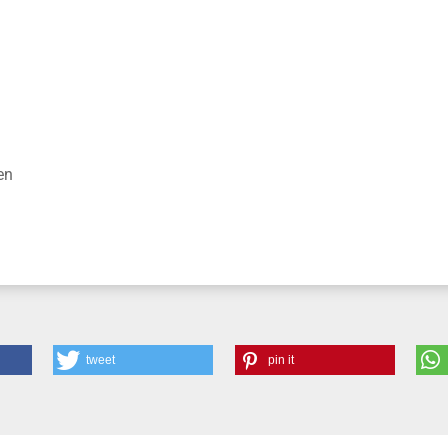
nisse
en
tweet
pin it