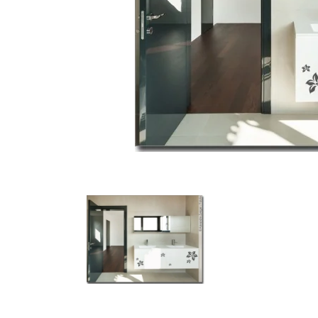
Türbeschriftung
Gewerbe Wandtattoo
Fotofolien für Glas
Extras anzeigen
Folie
Folienmuster
Gutscheine
Zubehör
Ideen anzeigen
Gestaltungsideen
Kundenbilder