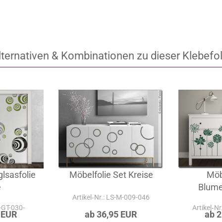
lternativen & Kombinationen zu dieser Klebefol
glsasfolie
Möbelfolie Set Kreise
Möb
e
Blum