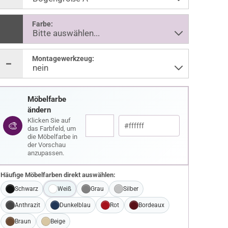
Farbe:
Montagewerkzeug:
Möbelfarbe
ändern
Klicken Sie auf
🎨
das Farbfeld, um
die Möbelfarbe in
der Vorschau
anzupassen.
Häufige Möbelfarben direkt auswählen:
Schwarz
Weiß
Grau
Silber
Anthrazit
Dunkelblau
Rot
Bordeaux
Braun
Beige