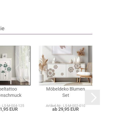
ie
eltattoo
Möbeldeko Blumen
enschmuck
Set