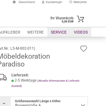
Deutschland
Kundenlogin
Merkzettel
Ihr Warenkorb
0,00 EUR
-Mail
AUFKLEBER
WEITERE
SERVICE
VIDEOS
asswort
Auf
Art.Nr.:
LS-M-002-011
)
Möbeldekoration
den
Paradiso
Merkze
to erstellen
swort vergessen?
Lieferzeit:
2-5 Werktage
(Aktuelle Informationen & Lieferzeit
Ausland)
Größenauswahl Länge x Höhe: