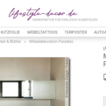
Lieferland
E
HUTZFOLIE
MÖBELTATTOOS
TÜRPOSTER
AUTO
P
ten & Blätter
»
Möbeldekoration Paradiso
(
Kon
tung
Pas
werbe