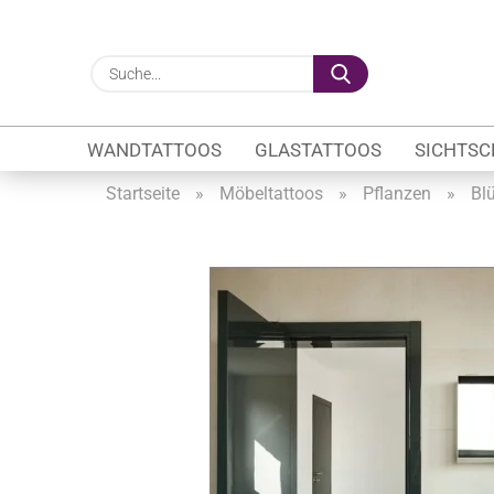
Suche...
WANDTATTOOS
GLASTATTOOS
SICHTSC
Startseite
»
Möbeltattoos
»
Pflanzen
»
Blü
Gewerbe anzeigen
Firmenlogo
Fahrzeugwerbung
Schaufensterbeschrif
Öffnungszeiten
Sichtschutzfolien Ge
Glasbeschriftung
Glasmotive
Durchlaufschutz