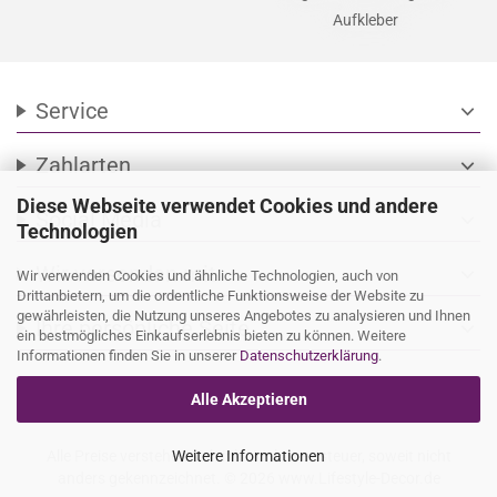
Aufkleber
Service
expand_more
Zahlarten
expand_more
Diese Webseite verwendet Cookies und andere
Social Media
expand_more
Technologien
Wir versenden mit
expand_more
Wir verwenden Cookies und ähnliche Technologien, auch von
Drittanbietern, um die ordentliche Funktionsweise der Website zu
gewährleisten, die Nutzung unseres Angebotes zu analysieren und Ihnen
Ihre persönliche Seite
expand_more
ein bestmögliches Einkaufserlebnis bieten zu können. Weitere
Informationen finden Sie in unserer
Datenschutzerklärung
.
Alle Akzeptieren
Alle Preise verstehen sich inkl. Mehrwertsteuer, soweit nicht
Weitere Informationen
anders gekennzeichnet. © 2026 www.Lifestyle-Decor.de