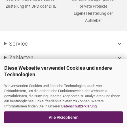
Zustellung mit DPD oder DHL
private Projekte
Eigene Herstellung der
Aufkleber
Service
expand_more
Zahlarten
expand_more
Diese Webseite verwendet Cookies und andere
Social Media
expand_more
Technologien
Wir versenden mit
expand_more
Wir verwenden Cookies und ähnliche Technologien, auch von
Drittanbietern, um die ordentliche Funktionsweise der Website zu
gewährleisten, die Nutzung unseres Angebotes zu analysieren und Ihnen
Ihre persönliche Seite
expand_more
ein bestmögliches Einkaufserlebnis bieten zu können. Weitere
Informationen finden Sie in unserer
Datenschutzerklärung
.
Alle Akzeptieren