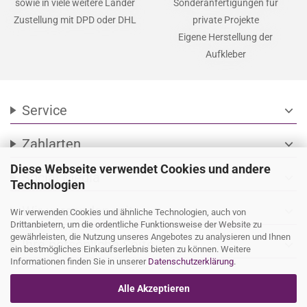
sowie in viele weitere Länder
Sonderanfertigungen für
Zustellung mit DPD oder DHL
private Projekte
Eigene Herstellung der
Aufkleber
Service
expand_more
Zahlarten
expand_more
Diese Webseite verwendet Cookies und andere
Social Media
expand_more
Technologien
Wir versenden mit
expand_more
Wir verwenden Cookies und ähnliche Technologien, auch von
Drittanbietern, um die ordentliche Funktionsweise der Website zu
gewährleisten, die Nutzung unseres Angebotes zu analysieren und Ihnen
Ihre persönliche Seite
expand_more
ein bestmögliches Einkaufserlebnis bieten zu können. Weitere
Informationen finden Sie in unserer
Datenschutzerklärung
.
Alle Akzeptieren