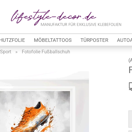
Lieferland
E
HUTZFOLIE
MÖBELTATTOOS
TÜRPOSTER
AUTO
P
Sport
»
Fotofolie Fußballschuh
(
Kon
tung
Pas
werbe