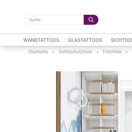
Suche...
WANDTATTOOS
GLASTATTOOS
SICHTSC
Startseite
»
Sichtschutzfolie
»
Fotofolie
»
Gewerbe anzeigen
Firmenlogo
Fahrzeugwerbung
Schaufensterbeschrif
Öffnungszeiten
Sichtschutzfolien Ge
Glasbeschriftung
Glasmotive
Durchlaufschutz