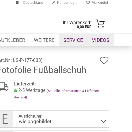
Deutschland
Kundenlogin
Merkzettel
Ihr Warenkorb
0,00 EUR
-Mail
AUFKLEBER
WEITERE
SERVICE
VIDEOS
asswort
Auf
Art.Nr.:
LS-P-177-033
)
Fotofolie Fußballschuh
den
Merkze
to erstellen
Lieferzeit:
swort vergessen?
2-5 Werktage
(Aktuelle Informationen & Lieferzeit
Ausland)
Ausrichtung: