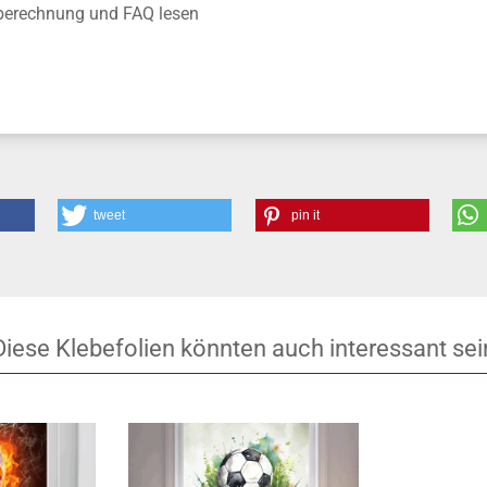
anschauen
r Montagewerkzeug verwenden
nberechnung und FAQ lesen
tweet
pin it
Diese Klebefolien könnten auch interessant sei