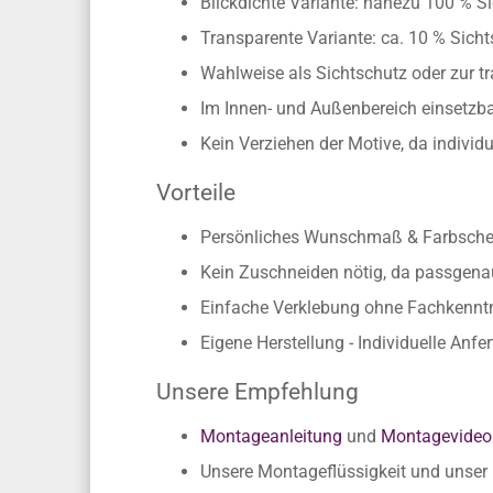
Maßanfertigung (max. 118 x 300 cm
Blickdichte Variante: nahezu 100 % Si
Transparente Variante: ca. 10 % Sichts
Wahlweise als Sichtschutz oder zur t
Im Innen- und Außenbereich einsetzbar
Kein Verziehen der Motive, da individ
Vorteile
Persönliches Wunschmaß & Farbschema
Kein Zuschneiden nötig, da passgen
Einfache Verklebung ohne Fachkennt
Eigene Herstellung - Individuelle Anfe
Unsere Empfehlung