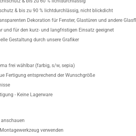
/300 x 118 cm)
chtschutz & bis zu 60 % lichtdurchlässig
chutz & bis zu 90 % lichtdurchlässig, nicht blickdicht
ransparenten Dekoration für Fenster, Glastüren und andere Glasf
 und für den kurz- und langfristigen Einsatz geeignet
uelle Gestaltung durch unsere Grafiker
 frei wählbar (farbig, s/w, sepia)
aue Fertigung entsprechend der Wunschgröße
nisse
rtigung - Keine Lagerware