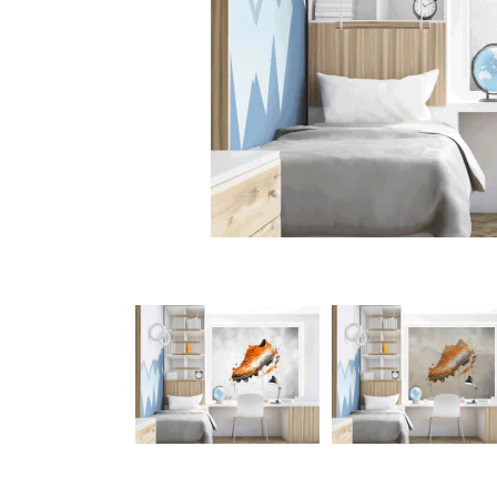
Türbeschriftung
Gewerbe Wandtattoo
Fotofolien für Glas
Extras anzeigen
Folie
Folienmuster
Gutscheine
Zubehör
Ideen anzeigen
Gestaltungsideen
Kundenbilder