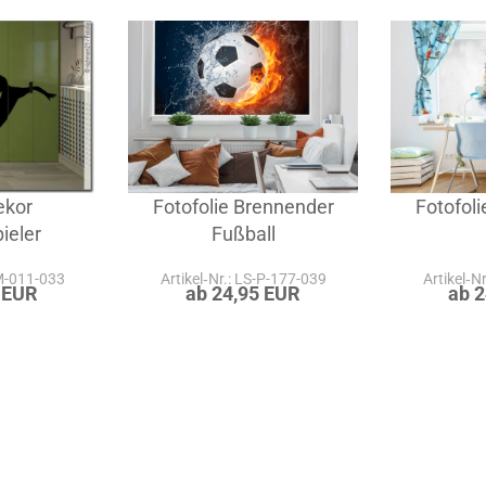
lternativen & Kombinationen zu dieser Klebefol
ekor
Fotofolie Brennender
Fotofoli
ieler
Fußball
-M-011-033
Artikel‑Nr.: LS-P-177-039
Artikel‑N
 EUR
ab 24,95 EUR
ab 