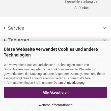
Eigene Herstellung der
Aufkleber
Service
expand_more
Zahlarten
expand_more
Diese Webseite verwendet Cookies und andere
Social Media
expand_more
Technologien
Wir versenden mit
expand_more
Wir verwenden Cookies und ähnliche Technologien, auch von
Drittanbietern, um die ordentliche Funktionsweise der Website zu
gewährleisten, die Nutzung unseres Angebotes zu analysieren und Ihnen
Ihre persönliche Seite
expand_more
ein bestmögliches Einkaufserlebnis bieten zu können. Weitere
Informationen finden Sie in unserer
Datenschutzerklärung
.
Alle Akzeptieren
Alle Preise verstehen sich inkl. Mehrwertsteuer, soweit nicht
Weitere Informationen
anders gekennzeichnet. © 2026 www.Lifestyle-Decor.de