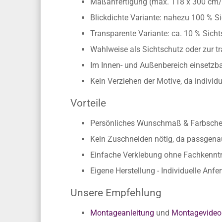
Selbstklebende Folie für Fenstersche
Maßanfertigung (max. 118 x 300 cm
Blickdichte Variante: nahezu 100 % Si
Transparente Variante: ca. 10 % Sichts
Wahlweise als Sichtschutz oder zur t
Im Innen- und Außenbereich einsetzbar
Kein Verziehen der Motive, da individ
Vorteile
Persönliches Wunschmaß & Farbschema
Kein Zuschneiden nötig, da passgen
Einfache Verklebung ohne Fachkennt
Eigene Herstellung - Individuelle Anfe
Unsere Empfehlung