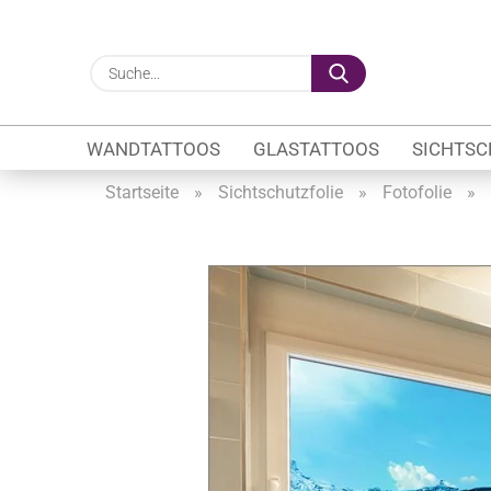
Suche...
WANDTATTOOS
GLASTATTOOS
SICHTSC
Startseite
»
Sichtschutzfolie
»
Fotofolie
»
Gewerbe anzeigen
Firmenlogo
Fahrzeugwerbung
Schaufensterbeschrif
Öffnungszeiten
Sichtschutzfolien Ge
Glasbeschriftung
Glasmotive
Durchlaufschutz