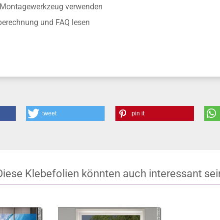
anschauen
r Montagewerkzeug verwenden
nberechnung und FAQ lesen
tweet
pin it
Diese Klebefolien könnten auch interessant sei