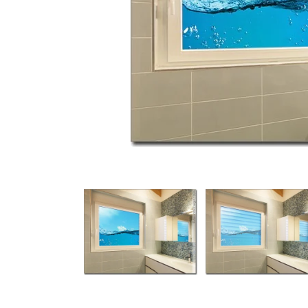
Türbeschriftung
Gewerbe Wandtattoo
Fotofolien für Glas
Extras anzeigen
Folie
Folienmuster
Gutscheine
Zubehör
Ideen anzeigen
Gestaltungsideen
Kundenbilder