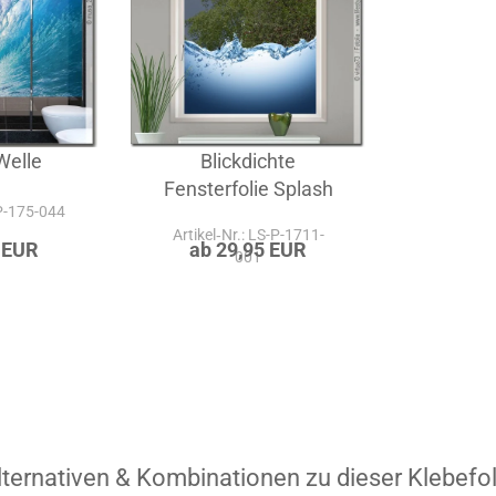
Welle
Blickdichte
Fensterfolie Splash
-P-175-044
Artikel‑Nr.: LS-P-1711-
 EUR
ab 29,95 EUR
001