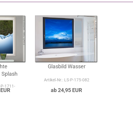
lternativen & Kombinationen zu dieser Klebefol
chte
Glasbild Wasser
e Splash
Artikel‑Nr.: LS-P-175-082
S-P-1711-
 EUR
ab 24,95 EUR