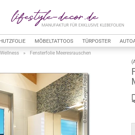
Lieferland
E-Ma
HUTZFOLIE
MÖBELTATTOOS
TÜRPOSTER
AUTO
Pas
Wellness
»
Fensterfolie Meeresrauschen
(
Konto 
tung
Passw
werbe