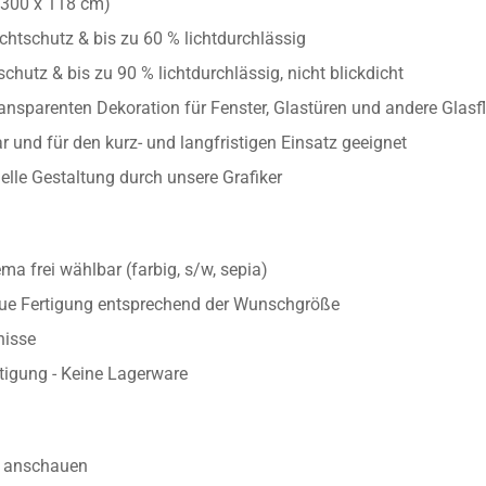
iben und andere Glasflächen mit Foto/Bild bedruckt
/300 x 118 cm)
chtschutz & bis zu 60 % lichtdurchlässig
chutz & bis zu 90 % lichtdurchlässig, nicht blickdicht
ransparenten Dekoration für Fenster, Glastüren und andere Glasf
 und für den kurz- und langfristigen Einsatz geeignet
uelle Gestaltung durch unsere Grafiker
 frei wählbar (farbig, s/w, sepia)
aue Fertigung entsprechend der Wunschgröße
nisse
rtigung - Keine Lagerware