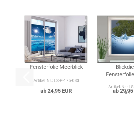
A
Fensterfolie Meerblick
Blickdi
Fensterfoli
Artikel‑Nr.: LS-P-175-083
Artikel‑Nr.: L
ab 24,95 EUR
ab 29,95
001