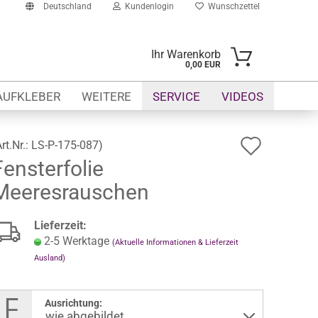
Deutschland
Kundenlogin
Wunschzettel
Ihr Warenkorb
0,00 EUR
il
AUFKLEBER
WEITERE
SERVICE
VIDEOS
swort
Auf
Art.Nr.:
LS-P-175-087
)
Fensterfolie
den
Meeresrauschen
Wunsch
erstellen
ort vergessen?
Lieferzeit:
2-5 Werktage
(Aktuelle Informationen & Lieferzeit
Ausland)
Ausrichtung: