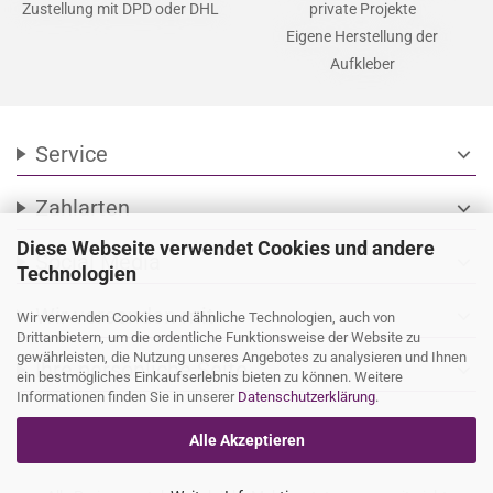
Zustellung mit DPD oder DHL
private Projekte
Eigene Herstellung der
Aufkleber
Service
expand_more
Zahlarten
expand_more
Diese Webseite verwendet Cookies und andere
Social Media
expand_more
Technologien
Wir versenden mit
expand_more
Wir verwenden Cookies und ähnliche Technologien, auch von
Drittanbietern, um die ordentliche Funktionsweise der Website zu
gewährleisten, die Nutzung unseres Angebotes zu analysieren und Ihnen
Ihre persönliche Seite
expand_more
ein bestmögliches Einkaufserlebnis bieten zu können. Weitere
Informationen finden Sie in unserer
Datenschutzerklärung
.
Alle Akzeptieren