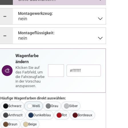
Montagewerkzeug:
Montageflüssigkeit:
Wagenfarbe
ändern
Klicken Sie auf
🎨
das Farbfeld, um
die Fahrzeugfarbe
in der Vorschau
anzupassen.
Häufige Wagenfarben direkt auswählen:
Schwarz
Weiß
Grau
Silber
Anthrazit
Dunkelblau
Rot
Bordeaux
Braun
Beige