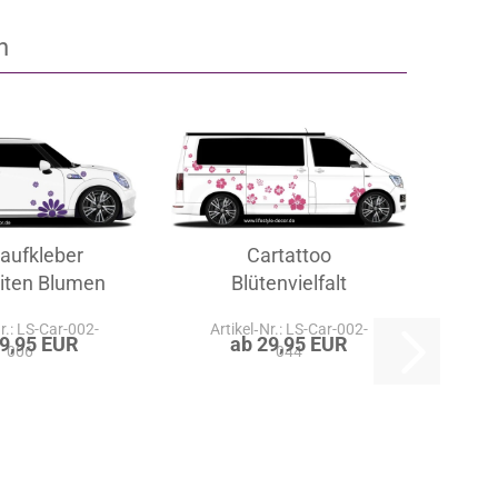
n
aufkleber
Cartattoo
iten Blumen
Blütenvielfalt
Nr.: LS-Car-002-
Artikel‑Nr.: LS-Car-002-
29,95 EUR
ab 29,95 EUR
006
044