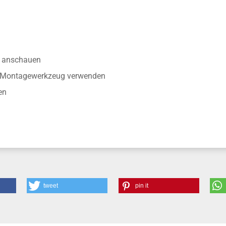
nisse
anschauen
r Montagewerkzeug verwenden
en
tweet
pin it