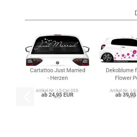
Cartattoo Just Married
Dekoblume f
- Herzen
Flower 
Artikel‑Nr.: LS-Car-055-
Artikel‑Nr.: LS
ab 24,95 EUR
ab 39,95
002
008