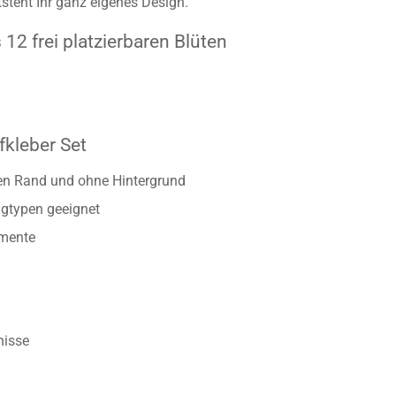
 verwandelt sein Fahrzeug dadurch in einen echten Hingucker. D
Blüten Set ist ideal, um Ihr Auto ganz individuell zu gestalte
steht Ihr ganz eigenes Design.
12 frei platzierbaren Blüten
kleber Set
ten Rand und ohne Hintergrund
gtypen geeignet
emente