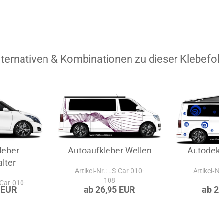
lternativen & Kombinationen zu dieser Klebefol
leber
Autoaufkleber Wellen
Autodek
lter
Artikel‑Nr.: LS-Car-010-
Artikel‑
108
-Car-010-