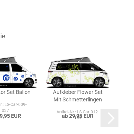
ie
or Set Ballon
Aufkleber Flower Set
Au
Mit Schmetterlingen
Nr.: LS-Car-009-
037
Artikel‑Nr.: LS-Car-012-
Ar