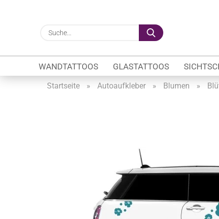
Suche...
WANDTATTOOS
GLASTATTOOS
SICHTSC
Startseite
»
Autoaufkleber
»
Blumen
»
Blü
Gewerbe anzeigen
Firmenlogo
Fahrzeugwerbung
Schaufensterbeschrif
Öffnungszeiten
Sichtschutzfolien Ge
Glasbeschriftung
Glasmotive
Durchlaufschutz