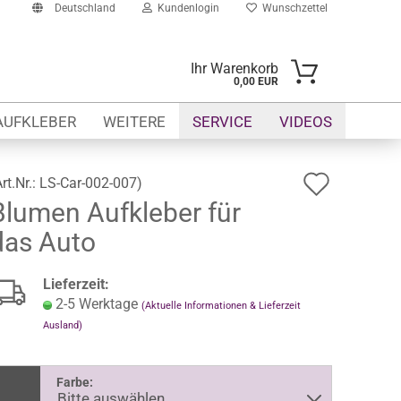
Deutschland
Kundenlogin
Wunschzettel
Ihr Warenkorb
0,00 EUR
il
AUFKLEBER
WEITERE
SERVICE
VIDEOS
swort
Auf
Art.Nr.:
LS-Car-002-007
)
Blumen Aufkleber für
den
das Auto
Wunsch
erstellen
ort vergessen?
Lieferzeit:
2-5 Werktage
(Aktuelle Informationen & Lieferzeit
Ausland)
Farbe: