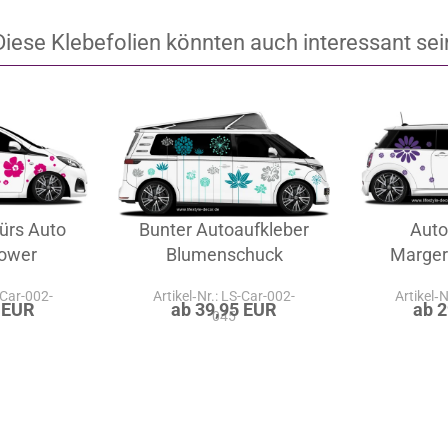
Diese Klebefolien könnten auch interessant sei
ürs Auto
Bunter Autoaufkleber
Auto
Power
Blumenschuck
Marger
-Car-002-
Artikel‑Nr.: LS-Car-002-
Artikel‑
 EUR
ab 39,95 EUR
ab 
045