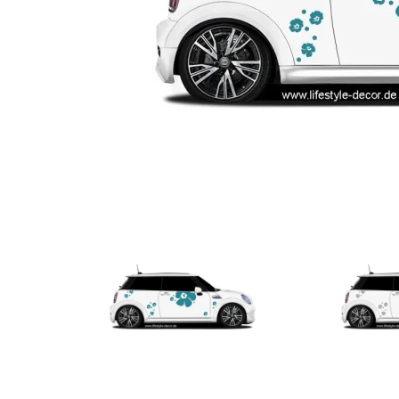
Türbeschriftung
Gewerbe Wandtattoo
Fotofolien für Glas
Extras anzeigen
Folie
Folienmuster
Gutscheine
Zubehör
Ideen anzeigen
Gestaltungsideen
Kundenbilder