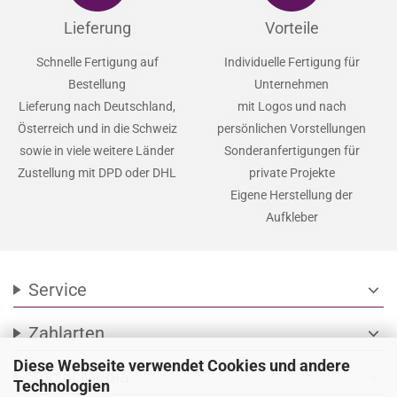
Lieferung
Vorteile
Schnelle Fertigung auf
Individuelle Fertigung für
Bestellung
Unternehmen
Lieferung nach Deutschland,
mit Logos und nach
Österreich und in die Schweiz
persönlichen Vorstellungen
sowie in viele weitere Länder
Sonderanfertigungen für
Zustellung mit DPD oder DHL
private Projekte
Eigene Herstellung der
Aufkleber
Service
expand_more
Zahlarten
expand_more
Diese Webseite verwendet Cookies und andere
Social Media
expand_more
Technologien